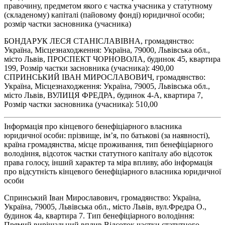
правочину, предметом якого є частка учасника у статутному
(складеному) капіталі (пайовому фонді) юридичної особи;
розмір частки засновника (учасника)
БОНДАРУК ЛЕСЯ СТАНІСЛАВІВНА, громадянство:
Україна, Місцезнаходження: Україна, 79000, Львівська обл.,
місто Львів, ПРОСПЕКТ ЧОРНОВОЛА, будинок 45, квартира
199, Розмір частки засновника (учасника): 490,00
СПРИНСЬКИЙ ІВАН МИРОСЛАВОВИЧ, громадянство:
Україна, Місцезнаходження: Україна, 79005, Львівська обл.,
місто Львів, ВУЛИЦЯ ФРЕДРА, будинок 4-А, квартира 7,
Розмір частки засновника (учасника): 510,00
Інформація про кінцевого бенефіціарного власника
юридичної особи: прізвище, ім’я, по батькові (за наявності),
країна громадянства, місце проживання, тип бенефіціарного
володіння, відсоток частки статутного капіталу або відсоток
права голосу, інший характер та міра впливу, або інформація
про відсутність кінцевого бенефіціарного власника юридичної
особи
Спринський Іван Мирославович, громадянство: Україна,
Україна, 79005, Львівська обл., місто Львів, вул.Фредра О.,
будинок 4а, квартира 7. Тип бенефіціарного володіння:
Прямий вирішальний вплив Відсоток частки статутного