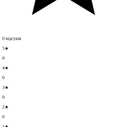
0 відгуків
5★
0
4★
0
3★
0
2★
0
1★