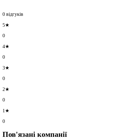
0 відгуків
5★
0
4★
0
3★
0
2★
0
1★
0
Пов'язані компанії