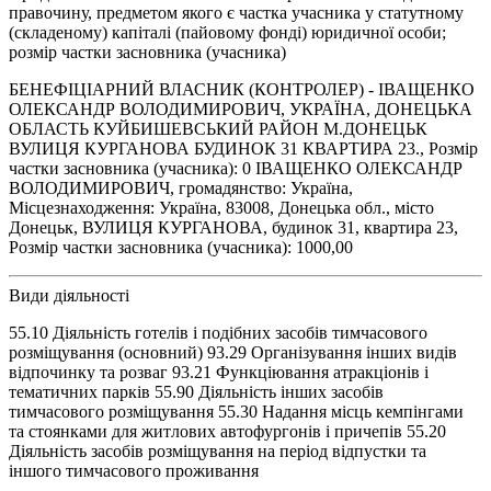
правочину, предметом якого є частка учасника у статутному
(складеному) капіталі (пайовому фонді) юридичної особи;
розмір частки засновника (учасника)
БЕНЕФІЦІАРНИЙ ВЛАСНИК (КОНТРОЛЕР) - ІВАЩЕНКО
ОЛЕКСАНДР ВОЛОДИМИРОВИЧ, УКРАЇНА, ДОНЕЦЬКА
ОБЛАСТЬ КУЙБИШЕВСЬКИЙ РАЙОН М.ДОНЕЦЬК
ВУЛИЦЯ КУРГАНОВА БУДИНОК 31 КВАРТИРА 23., Розмір
частки засновника (учасника): 0 ІВАЩЕНКО ОЛЕКСАНДР
ВОЛОДИМИРОВИЧ, громадянство: Україна,
Місцезнаходження: Україна, 83008, Донецька обл., місто
Донецьк, ВУЛИЦЯ КУРГАНОВА, будинок 31, квартира 23,
Розмір частки засновника (учасника): 1000,00
Види діяльності
55.10 Діяльність готелів і подібних засобів тимчасового
розміщування (основний) 93.29 Організування інших видів
відпочинку та розваг 93.21 Функціювання атракціонів і
тематичних парків 55.90 Діяльність інших засобів
тимчасового розміщування 55.30 Надання місць кемпінгами
та стоянками для житлових автофургонів і причепів 55.20
Діяльність засобів розміщування на період відпустки та
іншого тимчасового проживання