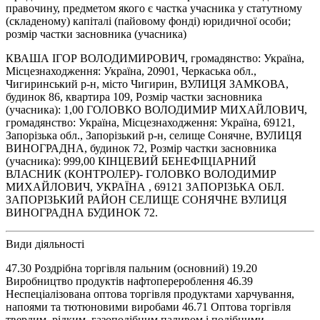
правочину, предметом якого є частка учасника у статутному
(складеному) капіталі (пайовому фонді) юридичної особи;
розмір частки засновника (учасника)
КВАША ІГОР ВОЛОДИМИРОВИЧ, громадянство: Україна,
Місцезнаходження: Україна, 20901, Черкаська обл.,
Чигиринський р-н, місто Чигирин, ВУЛИЦЯ ЗАМКОВА,
будинок 86, квартира 109, Розмір частки засновника
(учасника): 1,00 ГОЛОВКО ВОЛОДИМИР МИХАЙЛОВИЧ,
громадянство: Україна, Місцезнаходження: Україна, 69121,
Запорізька обл., Запорізький р-н, селище Сонячне, ВУЛИЦЯ
ВИНОГРАДНА, будинок 72, Розмір частки засновника
(учасника): 999,00 КІНЦЕВИЙ БЕНЕФІЦІАРНИЙ
ВЛАСНИК (КОНТРОЛЕР)- ГОЛОВКО ВОЛОДИМИР
МИХАЙЛОВИЧ, УКРАЇНА , 69121 ЗАПОРІЗЬКА ОБЛ.
ЗАПОРІЗЬКИЙ РАЙОН СЕЛИЩЕ СОНЯЧНЕ ВУЛИЦЯ
ВИНОГРАДНА БУДИНОК 72.
Види діяльності
47.30 Роздрібна торгівля пальним (основний) 19.20
Виробництво продуктів нафтоперероблення 46.39
Неспеціалізована оптова торгівля продуктами харчування,
напоями та тютюновими виробами 46.71 Оптова торгівля
твердим, рідким, газоподібним паливом і подібними