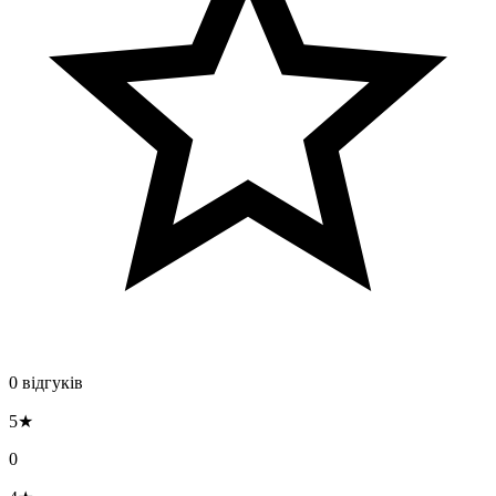
0 відгуків
5★
0