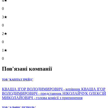
4★
0
3★
0
2★
0
1★
0
Пов'язані компанії
ТОВ "КАПІТАЛ ТРЕЙД"
КВАША ІГОР ВОЛОДИМИРОВИЧ - керівник КВАША ІГОР
ВОЛОДИМИРОВИЧ - представник НІКОЛАЙЧУК ОЛЕКСІЙ
МИКОЛАЙОВИЧ - голова комісії з припинення
ТОВ "АЛЬЯНС ПЕТРОЛЬ"