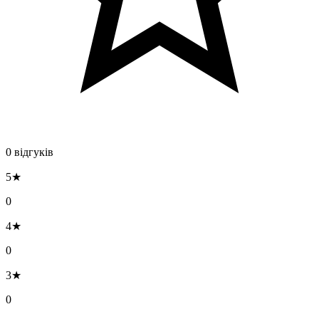
0 відгуків
5★
0
4★
0
3★
0