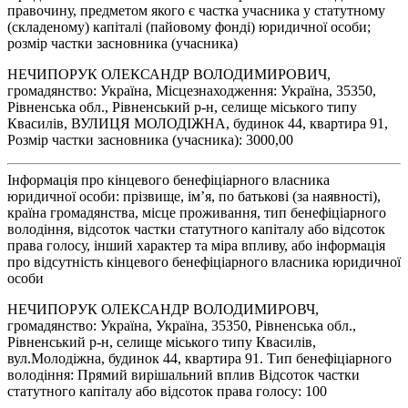
правочину, предметом якого є частка учасника у статутному
(складеному) капіталі (пайовому фонді) юридичної особи;
розмір частки засновника (учасника)
НЕЧИПОРУК ОЛЕКСАНДР ВОЛОДИМИРОВИЧ,
громадянство: Україна, Місцезнаходження: Україна, 35350,
Рівненська обл., Рівненський р-н, селище міського типу
Квасилів, ВУЛИЦЯ МОЛОДІЖНА, будинок 44, квартира 91,
Розмір частки засновника (учасника): 3000,00
Інформація про кінцевого бенефіціарного власника
юридичної особи: прізвище, ім’я, по батькові (за наявності),
країна громадянства, місце проживання, тип бенефіціарного
володіння, відсоток частки статутного капіталу або відсоток
права голосу, інший характер та міра впливу, або інформація
про відсутність кінцевого бенефіціарного власника юридичної
особи
НЕЧИПОРУК ОЛЕКСАНДР ВОЛОДИМИРОВЧ,
громадянство: Україна, Україна, 35350, Рівненська обл.,
Рівненський р-н, селище міського типу Квасилів,
вул.Молодіжна, будинок 44, квартира 91. Тип бенефіціарного
володіння: Прямий вирішальний вплив Відсоток частки
статутного капіталу або відсоток права голосу: 100