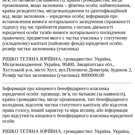
проживання, якщо засновник – фізична особа; найменування,
країна резидентства, місцезнаходження та ідентифікаційний
код, якщо засновник – юридична особа; інформація про
встановлення вимоги нотаріального засвідчення справжності
підпису під час прийняття рішень з питань діяльності
юридичної особи та/або вимоги нотаріального посвідчення
правочину, предметом якого є частка учасника у статутному
(складеному) капіталі (пайовому фонді) юридичної особи;
розмір частки засновника (учасника)
РІШКО ТЕТЯНА ЮРІЇВНА, громадянство: Україна,
Місцезнаходження: Україна, 90400, Закарпатська обл.,
Хустський р-н, місто Хуст, вул.Поповича Димитрія, будинок 2,
Розмір частки засновника (учасника): 8000000,00
Інформація про кінцевого бенефіціарного власника
юридичної особи: прізвище, ім’я, по батькові (за наявності),
країна громадянства, місце проживання, тип бенефіціарного
володіння, відсоток частки статутного капіталу або відсоток
права голосу, інший характер та міра впливу, або інформація
про відсутність кінцевого бенефіціарного власника юридичної
особи
РІШКО ТЕТЯНА ЮРІЇВНА, громадянство: Україна, Україна,