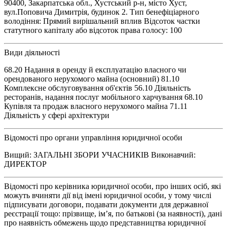
90400, Закарпатська обл., Хустський р-н, місто Хуст,
вул.Поповича Димитрія, будинок 2. Тип бенефіціарного
володіння: Прямий вирішальний вплив Відсоток частки
статутного капіталу або відсоток права голосу: 100
Види діяльності
68.20 Надання в оренду й експлуатацію власного чи
орендованого нерухомого майна (основний) 81.10
Комплексне обслуговування об'єктів 56.10 Діяльність
ресторанів, надання послуг мобільного харчування 68.10
Купівля та продаж власного нерухомого майна 71.11
Діяльність у сфері архітектури
Відомості про органи управління юридичної особи
Вищий: ЗАГАЛЬНІ ЗБОРИ УЧАСНИКІВ Виконавчий:
ДИРЕКТОР
Відомості про керівника юридичної особи, про інших осіб, які
можуть вчиняти дії від імені юридичної особи, у тому числі
підписувати договори, подавати документи для державної
реєстрації тощо: прізвище, ім’я, по батькові (за наявності), дані
про наявність обмежень щодо представництва юридичної