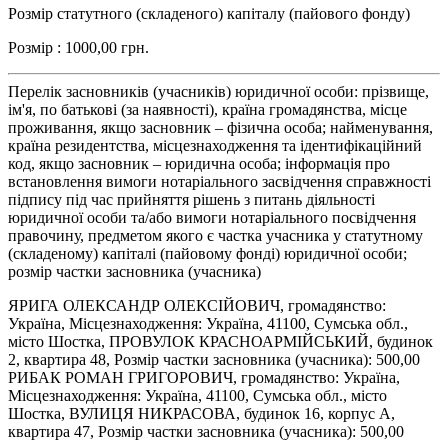
Розмір статутного (складеного) капіталу (пайового фонду)
Розмір : 1000,00 грн.
Перелік засновників (учасників) юридичної особи: прізвище,
ім'я, по батькові (за наявності), країна громадянства, місце
проживання, якщо засновник – фізична особа; найменування,
країна резидентства, місцезнаходження та ідентифікаційний
код, якщо засновник – юридична особа; інформація про
встановлення вимоги нотаріального засвідчення справжності
підпису під час прийняття рішень з питань діяльності
юридичної особи та/або вимоги нотаріального посвідчення
правочину, предметом якого є частка учасника у статутному
(складеному) капіталі (пайовому фонді) юридичної особи;
розмір частки засновника (учасника)
ЯРИГА ОЛЕКСАНДР ОЛЕКСІЙОВИЧ, громадянство:
Україна, Місцезнаходження: Україна, 41100, Сумська обл.,
місто Шостка, ПРОВУЛОК КРАСНОАРМІЙСЬКИЙ, будинок
2, квартира 48, Розмір частки засновника (учасника): 500,00
РИБАК РОМАН ГРИГОРОВИЧ, громадянство: Україна,
Місцезнаходження: Україна, 41100, Сумська обл., місто
Шостка, ВУЛИЦЯ НИКРАСОВА, будинок 16, корпус А,
квартира 47, Розмір частки засновника (учасника): 500,00