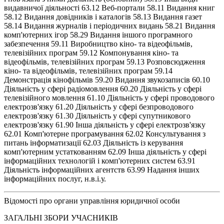
видавничої діяльності 63.12 Веб-портали 58.11 Видання книг
58.12 Видання довідників і каталогів 58.13 Видання газет
58.14 Видання журналів і періодичних видань 58.21 Видання
комп'ютерних ігор 58.29 Видання іншого програмного
забезпечення 59.11 Виробництво кіно- та відеофільмів,
телевізійних програм 59.12 Компонування кіно- та
відеофільмів, телевізійних програм 59.13 Розповсюдження
кіно- та відеофільмів, телевізійних програм 59.14
Демонстрація кінофільмів 59.20 Видання звукозаписів 60.10
Діяльність у сфері радіомовлення 60.20 Діяльність у сфері
телевізійного мовлення 61.10 Діяльність у сфері проводового
електрозв'язку 61.20 Діяльність у сфері безпроводового
електрозв'язку 61.30 Діяльність у сфері супутникового
електрозв'язку 61.90 Інша діяльність у сфері електрозв'язку
62.01 Комп'ютерне програмування 62.02 Консультування з
питань інформатизації 62.03 Діяльність із керування
комп'ютерним устаткованням 62.09 Інша діяльність у сфері
інформаційних технологій і комп'ютерних систем 63.91
Діяльність інформаційних агентств 63.99 Надання інших
інформаційних послуг, н.в.і.у.
Відомості про органи управління юридичної особи
ЗАГАЛЬНІ ЗБОРИ УЧАСНИКІВ