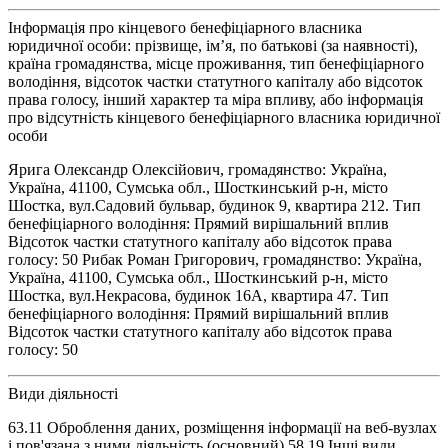
Інформація про кінцевого бенефіціарного власника
юридичної особи: прізвище, ім’я, по батькові (за наявності),
країна громадянства, місце проживання, тип бенефіціарного
володіння, відсоток частки статутного капіталу або відсоток
права голосу, інший характер та міра впливу, або інформація
про відсутність кінцевого бенефіціарного власника юридичної
особи
Ярига Олександр Олексійович, громадянство: Україна,
Україна, 41100, Сумська обл., Шосткинський р-н, місто
Шостка, вул.Садовий бульвар, будинок 9, квартира 212. Тип
бенефіціарного володіння: Прямий вирішальний вплив
Відсоток частки статутного капіталу або відсоток права
голосу: 50 Рибак Роман Григорович, громадянство: Україна,
Україна, 41100, Сумська обл., Шосткинський р-н, місто
Шостка, вул.Некрасова, будинок 16А, квартира 47. Тип
бенефіціарного володіння: Прямий вирішальний вплив
Відсоток частки статутного капіталу або відсоток права
голосу: 50
Види діяльності
63.11 Оброблення даних, розміщення інформації на веб-вузлах
і пов'язана з ними діяльність (основний) 58.19 Інші види