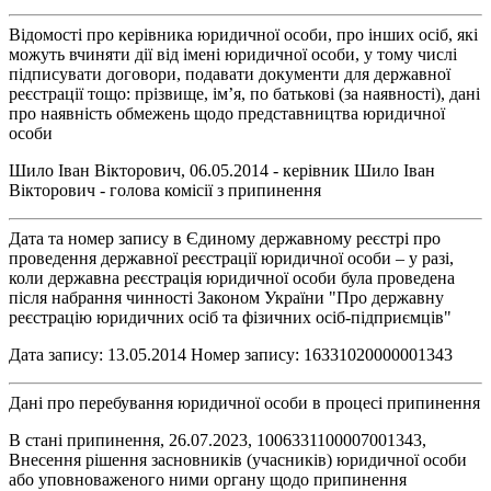
Відомості про керівника юридичної особи, про інших осіб, які
можуть вчиняти дії від імені юридичної особи, у тому числі
підписувати договори, подавати документи для державної
реєстрації тощо: прізвище, ім’я, по батькові (за наявності), дані
про наявність обмежень щодо представництва юридичної
особи
Шило Іван Вікторович, 06.05.2014 - керівник Шило Іван
Вікторович - голова комісії з припинення
Дата та номер запису в Єдиному державному реєстрі про
проведення державної реєстрації юридичної особи – у разі,
коли державна реєстрація юридичної особи була проведена
після набрання чинності Законом України "Про державну
реєстрацію юридичних осіб та фізичних осіб-підприємців"
Дата запису: 13.05.2014 Номер запису: 16331020000001343
Дані про перебування юридичної особи в процесі припинення
В стані припинення, 26.07.2023, 1006331100007001343,
Внесення рішення засновників (учасників) юридичної особи
або уповноваженого ними органу щодо припинення