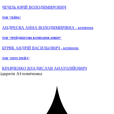
ЧЕЧІЛЬ ЮРІЙ ВОЛОДИМИРОВИЧ
ТОВ "ТЕЙРА"
АНДРЕЄВА АННА ВОЛОДИМИРІВНА - керівник
ТОВ "ТРЕЙДИНГОВА КОМПАНІЯ АМБЕР"
БУРЯК АНДРІЙ ВАСИЛЬОВИЧ - керівник
ТОВ "ОПТІ-ТРЕЙД"
КРАВЧЕНКО ВЛАДИСЛАВ АНАТОЛІЙОВИЧ
ідкрити AI-помічника