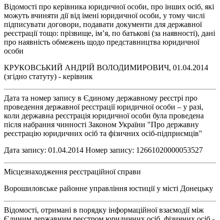
Відомості про керівника юридичної особи, про інших осіб, які
можуть вчиняти дії від імені юридичної особи, у тому числі
підписувати договори, подавати документи для державної
реєстрації тощо: прізвище, ім’я, по батькові (за наявності), дані
про наявність обмежень щодо представництва юридичної
особи
КРУКОВСЬКИЙ АНДРІЙ ВОЛОДИМИРОВИЧ, 01.04.2014
(згідно статуту) - керівник
Дата та номер запису в Єдиному державному реєстрі про
проведення державної реєстрації юридичної особи – у разі,
коли державна реєстрація юридичної особи була проведена
після набрання чинності Законом України "Про державну
реєстрацію юридичних осіб та фізичних осіб-підприємців"
Дата запису: 01.04.2014 Номер запису: 12661020000053527
Місцезнаходження реєстраційної справи
Ворошиловське районне управління юстиції у місті Донецьку
Відомості, отримані в порядку інформаційної взаємодії між
Єдиним державним реєстром юридичних осіб, фізичних осіб -