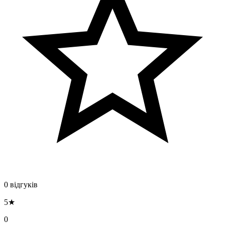
0 відгуків
5★
0