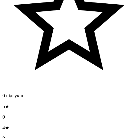
0 відгуків
5★
0
4★