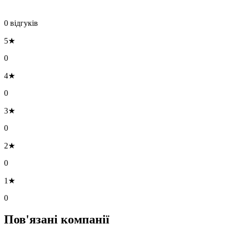
0 відгуків
5★
0
4★
0
3★
0
2★
0
1★
0
Пов'язані компанії