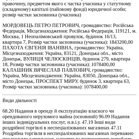
правочину, предметом якого є частка учасника у статутному
(складеному) капіталі (пайовому фонді) юридичної особи;
розмір частки засновника (учасника)
МОРДОВЕЦЬ ПЕТРО ПЕТРОВИЧ, громадянство: Російська
Федерація, Місцезнаходження: Російська Федерація, 119121, м.
Москва, 1 Неопалімовський провулок, будинок 16/13,
квартира 7, Розмір частки засновника (учасника): 1843200,00
ПАХОТА ЄВГЕНІЯ ІВАНІВНА, громадянство: Україна,
Місцезнаходження: Україна, 83121, Донецька обл., місто
Донецьк, ВУЛИЦЯ ЧЕЛЮСКІНЦІВ, будинок 279, квартира
18, Розмір частки засновника (учасника): 1078400,00
КАЛАШНИК ВЯЧЕСЛАВ ПАВЛОВИЧ, громадянство:
Україна, Місцезнаходження: Україна, 83050, Донецька обл.,
місто Донецьк, ПРОСПЕКТ МИРУ, будинок 3, квартира 63,
Розмір частки засновника (учасника): 1078400,00
Види діяльності
68.20 Надання в оренду й експлуатацію власного чи
орендованого нерухомого майна (основний) 96.09 Надання
інших індивідуальних послуг, н.в.і.у. 47.19 Інші види
роздрібної торгівлі в неспеціалізованих магазинах 47.11
Роздрібна торгівля в неспеціалізованих магазинах переважно
продуктами харчування, напоями та тютюновими виробами