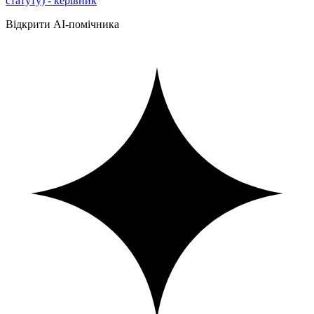
статуту) - керівник
Відкрити AI-помічника