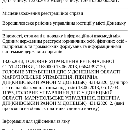
Дата запису: 12.06.2013 Номер запису: 12661020000043617
Місцезнаходження реєстраційної справи
Ворошиловське районне управління юстиції у місті Донецьку
Відомості, отримані в порядку інформаційної взаємодії між
Єдиним державним реєстром юридичних осіб, фізичних осіб -
підприємців та громадських формувань та інформаційними
системами державних органів
13.06.2013, ГОЛОВНЕ УПРАВЛІННЯ РЕГІОНАЛЬНОЇ
СТАТИСТИКИ, 21680000 13.06.2013, 05641397120,
ГОЛОВНЕ УПРАВЛІННЯ ДПС У ДОНЕЦЬКІЙ ОБЛАСТІ,
МАРІУПОЛЬСЬКЕ УПРАВЛІННЯ, ПІВНІЧНА
ДПІ(КИЇВСЬКИЙ РАЙОН М.ДОНЕЦЬК), 43142826, (дані про
взяття на облік як платника податків) 13.06.2013, 05-17-03-
11955, ГОЛОВНЕ УПРАВЛІННЯ ДПС У ДОНЕЦЬКІЙ
ОБЛАСТІ, МАРІУПОЛЬСЬКЕ УПРАВЛІННЯ, ПІВНІЧНА
ДПІ(КИЇВСЬКИЙ РАЙОН М.ДОНЕЦЬК), 43142826, 2, (дані
про взяття на облік як платника єдиного внеску)
Інформація для здійснення зв'язку