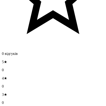
0 відгуків
5★
0
4★
0
3★
0