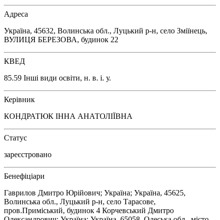
Адреса
Україна, 45632, Волинська обл., Луцький р-н, село Зміїнець,
ВУЛИЦЯ БЕРЕЗОВА, будинок 22
КВЕД
85.59 Інші види освіти, н. в. і. у.
Керівник
КОНДРАТЮК ІННА АНАТОЛІЇВНА
Статус
зареєстровано
Бенефіціари
Гаврилов Дмитро Юрійович; Україна; Україна, 45625,
Волинська обл., Луцький р-н, село Тарасове,
пров.Приміський, будинок 4 Корчевський Дмитро
Олександрович; Україна; Україна, 65058, Одеська обл., місто