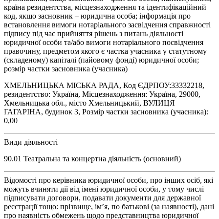
країна резидентства, місцезнаходження та ідентифікаційний
код, якщо засновник – юридична особа; інформація про
встановлення вимоги нотаріального засвідчення справжності
підпису під час прийняття рішень з питань діяльності
юридичної особи та/або вимоги нотаріального посвідчення
правочину, предметом якого є частка учасника у статутному
(складеному) капіталі (пайовому фонді) юридичної особи;
розмір частки засновника (учасника)
ХМЕЛЬНИЦЬКА МІСЬКА РАДА, Код ЄДРПОУ:33332218,
резидентство: Україна, Місцезнаходження: Україна, 29000,
Хмельницька обл., місто Хмельницький, ВУЛИЦЯ
ГАГАРІНА, будинок 3, Розмір частки засновника (учасника):
0,00
Види діяльності
90.01 Театральна та концертна діяльність (основний)
Відомості про керівника юридичної особи, про інших осіб, які
можуть вчиняти дії від імені юридичної особи, у тому числі
підписувати договори, подавати документи для державної
реєстрації тощо: прізвище, ім’я, по батькові (за наявності), дані
про наявність обмежень щодо представництва юридичної