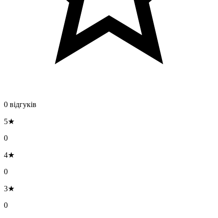
0 відгуків
5★
0
4★
0
3★
0