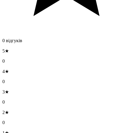
0 відгуків
5★
0
4★
0
3★
0
2★
0
1★