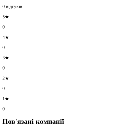
0 відгуків
5★
0
4★
0
3★
0
2★
0
1★
0
Пов'язані компанії