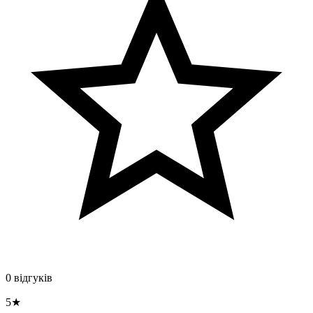
0 відгуків
5★