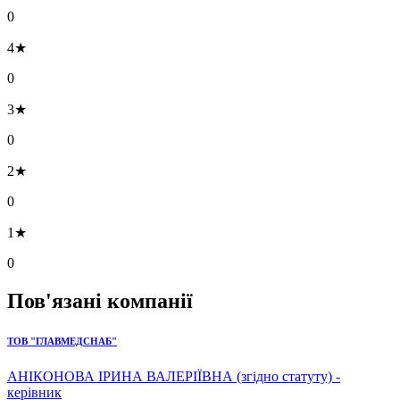
0
4★
0
3★
0
2★
0
1★
0
Пов'язані компанії
ТОВ "ГЛАВМЕДСНАБ"
АНІКОНОВА ІРИНА ВАЛЕРІЇВНА (згідно статуту) -
керівник