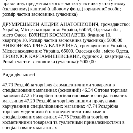
правочину, предметом якого є частка учасника у статутному
(складеному) капіталі (пайовому фонді) юридичної особи;
розмір частки засновника (учасника)
ДРУМІРЕЦЬКИЙ АНДРІЙ АНАТОЛІЙОВИЧ, громадянство:
Україна, Місцезнаходження: Україна, 65059, Одеська обл.,
місто Одеса, ВУЛИЦЯ КОСМОНАВТІВ, будинок 10,
квартира 10, Розмір частки засновника (учасника): 5000,00
АНІКОНОВА ІРИНА ВАЛЕРІЇВНА, громадянство: Україна,
Місцезнаходження: Україна, 65000, Одеська обл., місто Одеса,
ПРОВУЛОК КАРТАМИШЕВСЬКИЙ, будинок 2, квартира 65,
Розмір частки засновника (учасника): 5000,00
Види діяльності
47.73 Роздрібна торгівля фармацевтичними товарами в
спеціалізованих магазинах (основний) 46.34 Оптова торгівля
напоями 47.25 Роздрібна торгівля напоями в спеціалізованих
магазинах 47.29 Роздрібна торгівля іншими продуктами
харчування в спеціалізованих магазинах 47.74 Роздрібна
торгівля медичними й ортопедичними товарами в
спеціалізованих магазинах 47.75 Роздрібна торгівля
косметичними товарами та туалетними приналежностями в
спеціалізованих магазинах