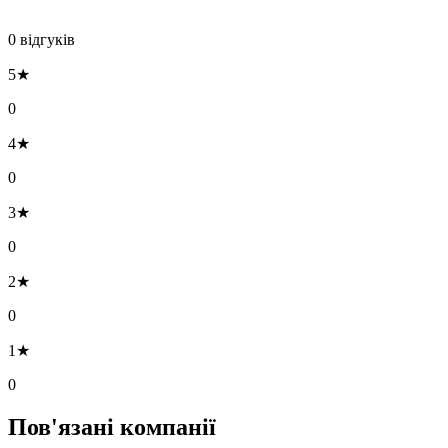
0 відгуків
5★
0
4★
0
3★
0
2★
0
1★
0
Пов'язані компанії