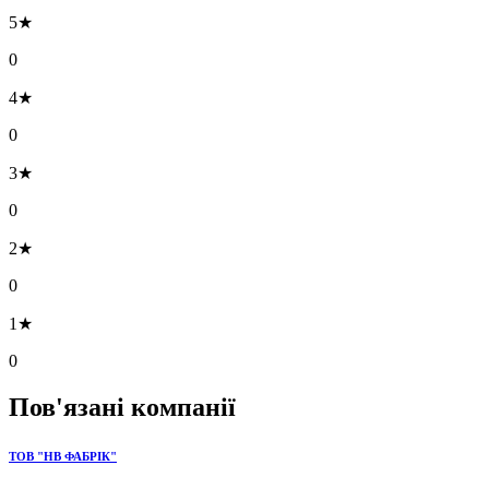
5★
0
4★
0
3★
0
2★
0
1★
0
Пов'язані компанії
ТОВ "НВ ФАБРІК"