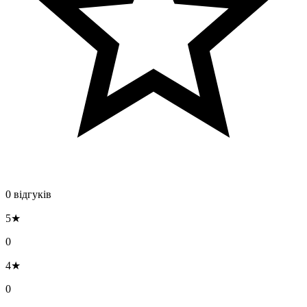
0 відгуків
5★
0
4★
0