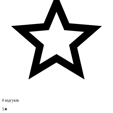
0 відгуків
5★