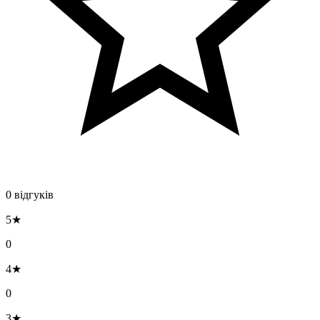
0 відгуків
5★
0
4★
0
3★