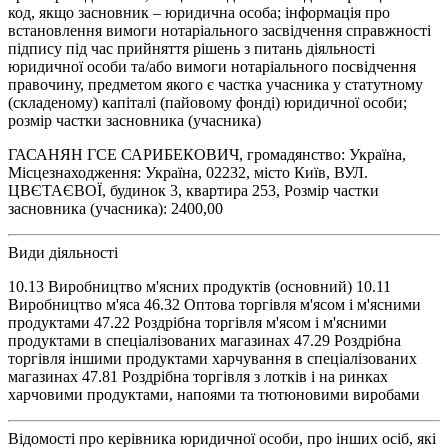
код, якщо засновник – юридична особа; інформація про
встановлення вимоги нотаріального засвідчення справжності
підпису під час прийняття рішень з питань діяльності
юридичної особи та/або вимоги нотаріального посвідчення
правочину, предметом якого є частка учасника у статутному
(складеному) капіталі (пайовому фонді) юридичної особи;
розмір частки засновника (учасника)
ГАСАНЯН ГСЕ САРИБЕКОВИЧ, громадянство: Україна,
Місцезнаходження: Україна, 02232, місто Київ, ВУЛ.
ЦВЄТАЄВОЇ, будинок 3, квартира 253, Розмір частки
засновника (учасника): 2400,00
Види діяльності
10.13 Виробництво м'ясних продуктів (основний) 10.11
Виробництво м'яса 46.32 Оптова торгівля м'ясом і м'ясними
продуктами 47.22 Роздрібна торгівля м'ясом і м'ясними
продуктами в спеціалізованих магазинах 47.29 Роздрібна
торгівля іншими продуктами харчування в спеціалізованих
магазинах 47.81 Роздрібна торгівля з лотків і на ринках
харчовими продуктами, напоями та тютюновими виробами
Відомості про керівника юридичної особи, про інших осіб, які