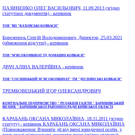
ПАЗИНЕНКО ОЛЕГ ВАСИЛЬОВИЧ, 11.09.2013 (згідно
статутних документів) - керівник
ТОВ "ВП "КАХОВСЬКІ КОВБАСИ"
Борозенець Сергій Володимирович, Директор, 25.03.2021
(обмеження відсутні) - керівник
ТОВ "М'ЯСОКОМБІНАТ ТД ДОМАШНІ КОВБАСИ"
ДРАЧ АЛІНА ВАЛЕРІЇВНА - керівник
ТОВ "СОСНИЦЬКИЙ М"ЯСОКОМБІНАТ" ТМ "ДЕСНЯНСЬКІ КОВБАСИ"
ТРЕМБОВЕЦЬКИЙ ІГОР ОЛЕКСАНДРОВИЧ
КОМУНАЛЬНЕ ПІДПРИЄМСТВО " РЕДАКЦІЯ ГАЗЕТИ " БАРИШІВСЬКИЙ
ВІСНИК " БАРИШІВСЬКОЇ РАЙОННОЇ РАДИ КИЇВСЬКОЇ ОБЛАСТІ
КАРАБАНЬ ОКСАНА МИКОЛАЇВНА, 18.11.2011 (згідно
статуту) - керівник КАРАБАНЬ ОКСАНА МИКОЛАЇВНА
(Повноваження: Вчиняти дії від імені юридичної особи, у
тому числі підписувати договори тощо (згідно статуту)) -