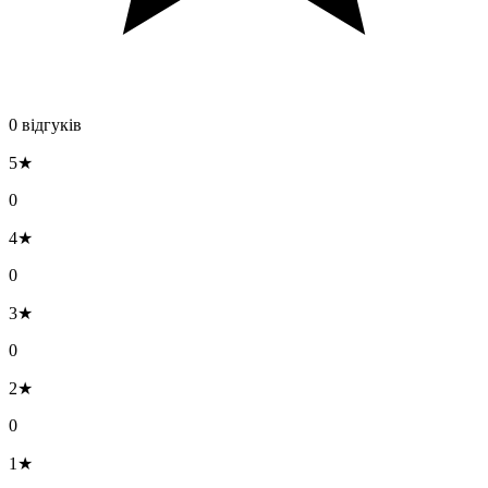
0 відгуків
5★
0
4★
0
3★
0
2★
0
1★