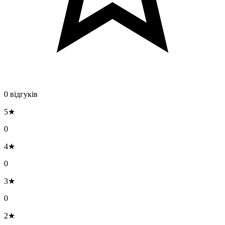
0 відгуків
5★
0
4★
0
3★
0
2★