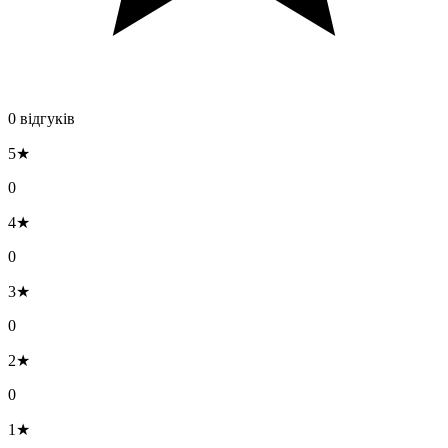
0 відгуків
5★
0
4★
0
3★
0
2★
0
1★