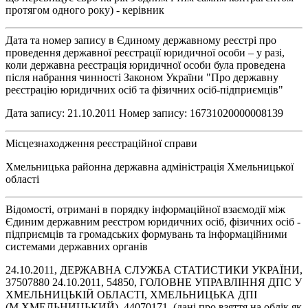
протягом одного року) - керівник
Дата та номер запису в Єдиному державному реєстрі про
проведення державної реєстрації юридичної особи – у разі,
коли державна реєстрація юридичної особи була проведена
після набрання чинності Законом України "Про державну
реєстрацію юридичних осіб та фізичних осіб-підприємців"
Дата запису: 21.10.2011 Номер запису: 16731020000008139
Місцезнаходження реєстраційної справи
Хмельницька районна державна адміністрація Хмельницької
області
Відомості, отримані в порядку інформаційної взаємодії між
Єдиним державним реєстром юридичних осіб, фізичних осіб -
підприємців та громадських формувань та інформаційними
системами державних органів
24.10.2011, ДЕРЖАВНА СЛУЖБА СТАТИСТИКИ УКРАЇНИ,
37507880 24.10.2011, 54850, ГОЛОВНЕ УПРАВЛІННЯ ДПС У
ХМЕЛЬНИЦЬКІЙ ОБЛАСТІ, ХМЕЛЬНИЦЬКА ДПІ
(М.ХМЕЛЬНИЦЬКИЙ), 44070171, (дані про взяття на облік як