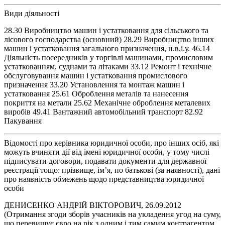
Види діяльності
28.30 Виробництво машин і устатковання для сільського та
лісового господарства (основний) 28.29 Виробництво інших
машин і устатковання загального призначення, н.в.і.у. 46.14
Діяльність посередників у торгівлі машинами, промисловим
устаткованням, суднами та літаками 33.12 Ремонт і технічне
обслуговування машин і устатковання промислового
призначення 33.20 Установлення та монтаж машин і
устатковання 25.61 Оброблення металів та нанесення
покриття на метали 25.62 Механічне оброблення металевих
виробів 49.41 Вантажний автомобільний транспорт 82.92
Пакування
Відомості про керівника юридичної особи, про інших осіб, які
можуть вчиняти дії від імені юридичної особи, у тому числі
підписувати договори, подавати документи для державної
реєстрації тощо: прізвище, ім’я, по батькові (за наявності), дані
про наявність обмежень щодо представництва юридичної
особи
ДЕНИСЕНКО АНДРІЙ ВІКТОРОВИЧ, 26.09.2012
(Отримання згоди зборів учасників на укладення угод на суму,
що перевищує євро на рік з одним і тим самим контрагентом