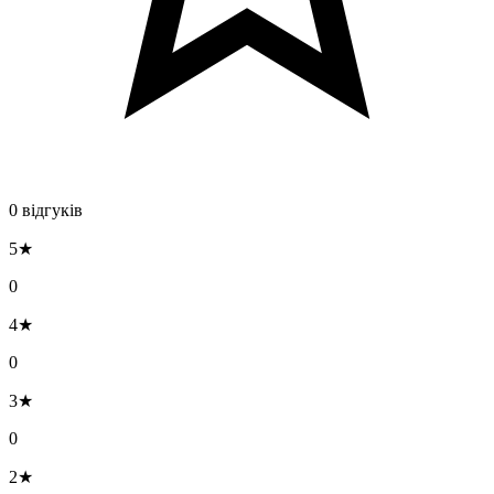
0 відгуків
5★
0
4★
0
3★
0
2★