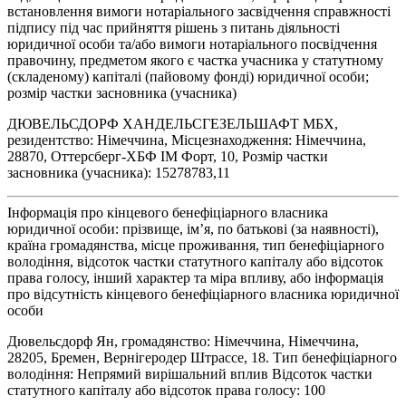
встановлення вимоги нотаріального засвідчення справжності
підпису під час прийняття рішень з питань діяльності
юридичної особи та/або вимоги нотаріального посвідчення
правочину, предметом якого є частка учасника у статутному
(складеному) капіталі (пайовому фонді) юридичної особи;
розмір частки засновника (учасника)
ДЮВЕЛЬСДОРФ ХАНДЕЛЬСГЕЗЕЛЬШАФТ МБХ,
резидентство: Німеччина, Місцезнаходження: Німеччина,
28870, Оттерсберг-ХБФ ІМ Форт, 10, Розмір частки
засновника (учасника): 15278783,11
Інформація про кінцевого бенефіціарного власника
юридичної особи: прізвище, ім’я, по батькові (за наявності),
країна громадянства, місце проживання, тип бенефіціарного
володіння, відсоток частки статутного капіталу або відсоток
права голосу, інший характер та міра впливу, або інформація
про відсутність кінцевого бенефіціарного власника юридичної
особи
Дювельсдорф Ян, громадянство: Німеччина, Німеччина,
28205, Бремен, Вернігеродер Штрассе, 18. Тип бенефіціарного
володіння: Непрямий вирішальний вплив Відсоток частки
статутного капіталу або відсоток права голосу: 100