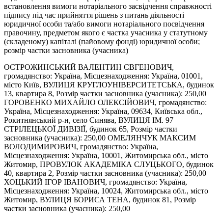
встановлення вимоги нотаріального засвідчення справжності
підпису під час прийняття рішень з питань діяльності
юридичної особи та/або вимоги нотаріального посвідчення
правочину, предметом якого є частка учасника у статутному
(складеному) капіталі (пайовому фонді) юридичної особи;
розмір частки засновника (учасника)
ОСТРОЖИНСЬКИЙ ВАЛЕНТИН ЄВГЕНОВИЧ,
громадянство: Україна, Місцезнаходження: Україна, 01001,
місто Київ, ВУЛИЦЯ КРУГЛОУНІВЕРСИТЕТСЬКА, будинок
13, квартира 8, Розмір частки засновника (учасника): 250,00
ГОРОВЕНКО МИХАЙЛО ОЛЕКСІЙОВИЧ, громадянство:
Україна, Місцезнаходження: Україна, 09634, Київська обл.,
Рокитнянський р-н, село Синява, ВУЛИЦЯ ІМ. 97
СТРІЛЕЦЬКОЇ ДИВІЗІЇ, будинок 65, Розмір частки
засновника (учасника): 250,00 ОМЕЛЯНЧУК МАКСИМ
ВОЛОДИМИРОВИЧ, громадянство: Україна,
Місцезнаходження: Україна, 10001, Житомирська обл., місто
Житомир, ПРОВУЛОК АКАДЕМІКА СЛУЦЬКОГО, будинок
40, квартира 2, Розмір частки засновника (учасника): 250,00
ХОЦЬКИЙ ІГОР ІВАНОВИЧ, громадянство: Україна,
Місцезнаходження: Україна, 10024, Житомирська обл., місто
Житомир, ВУЛИЦЯ БОРИСА ТЕНА, будинок 81, Розмір
частки засновника (учасника): 250,00