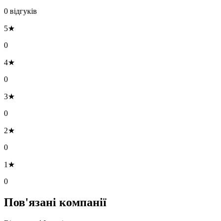
0 відгуків
5★
0
4★
0
3★
0
2★
0
1★
0
Пов'язані компанії