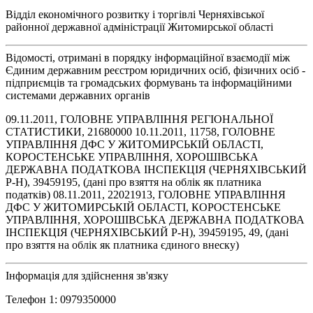
Відділ економічного розвитку і торгівлі Черняхівської
районної державної адміністрації Житомирської області
Відомості, отримані в порядку інформаційної взаємодії між
Єдиним державним реєстром юридичних осіб, фізичних осіб -
підприємців та громадських формувань та інформаційними
системами державних органів
09.11.2011, ГОЛОВНЕ УПРАВЛІННЯ РЕГІОНАЛЬНОЇ
СТАТИСТИКИ, 21680000 10.11.2011, 11758, ГОЛОВНЕ
УПРАВЛIННЯ ДФС У ЖИТОМИРСЬКIЙ ОБЛАСТI,
КОРОСТЕНСЬКЕ УПРАВЛIННЯ, ХОРОШIВСЬКА
ДЕРЖАВНА ПОДАТКОВА IНСПЕКЦIЯ (ЧЕРНЯХIВСЬКИЙ
Р-Н), 39459195, (дані про взяття на облік як платника
податків) 08.11.2011, 22021913, ГОЛОВНЕ УПРАВЛIННЯ
ДФС У ЖИТОМИРСЬКIЙ ОБЛАСТI, КОРОСТЕНСЬКЕ
УПРАВЛIННЯ, ХОРОШIВСЬКА ДЕРЖАВНА ПОДАТКОВА
IНСПЕКЦIЯ (ЧЕРНЯХIВСЬКИЙ Р-Н), 39459195, 49, (дані
про взяття на облік як платника єдиного внеску)
Інформація для здійснення зв'язку
Телефон 1: 0979350000