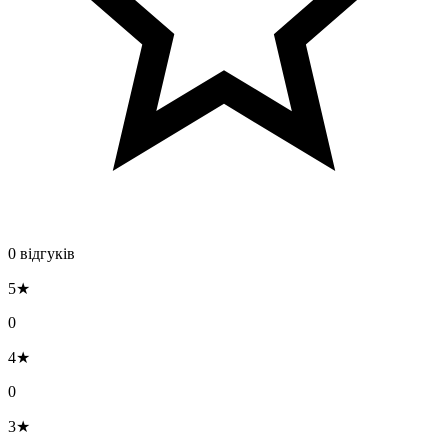
0 відгуків
5★
0
4★
0
3★