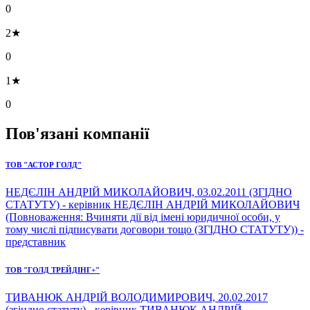
0
2★
0
1★
0
Пов'язані компанії
ТОВ "АСТОР ГОЛД"
НЕДЄЛІН АНДРІЙ МИКОЛАЙОВИЧ, 03.02.2011 (ЗГІДНО
СТАТУТУ) - керівник НЕДЄЛІН АНДРІЙ МИКОЛАЙОВИЧ
(Повноваження: Вчиняти дії від імені юридичної особи, у
тому числі підписувати договори тощо (ЗГІДНО СТАТУТУ)) -
представник
ТОВ "ГОЛД ТРЕЙДІНГ+"
ТИВАНЮК АНДРІЙ ВОЛОДИМИРОВИЧ, 20.02.2017
(згіндно статуту) - керівник ТИВАНЮК АНДРІЙ