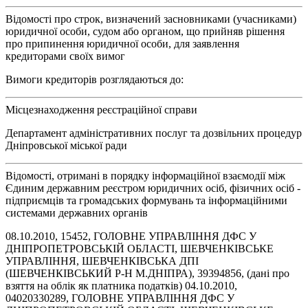
Відомості про строк, визначений засновниками (учасниками)
юридичної особи, судом або органом, що прийняв рішення
про припинення юридичної особи, для заявлення
кредиторами своїх вимог
Вимоги кредиторів розглядаються до:
Місцезнаходження реєстраційної справи
Департамент адміністративних послуг та дозвільних процедур
Дніпровської міської ради
Відомості, отримані в порядку інформаційної взаємодії між
Єдиним державним реєстром юридичних осіб, фізичних осіб -
підприємців та громадських формувань та інформаційними
системами державних органів
08.10.2010, 15452, ГОЛОВНЕ УПРАВЛIННЯ ДФС У
ДНIПРОПЕТРОВСЬКIЙ ОБЛАСТI, ШЕВЧЕНКIВСЬКЕ
УПРАВЛIННЯ, ШЕВЧЕНКIВСЬКА ДПI
(ШЕВЧЕНКIВСЬКИЙ Р-Н М.ДНIПРА), 39394856, (дані про
взяття на облік як платника податків) 04.10.2010,
04020330289, ГОЛОВНЕ УПРАВЛIННЯ ДФС У