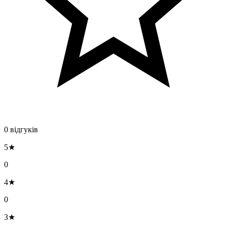
0 відгуків
5★
0
4★
0
3★