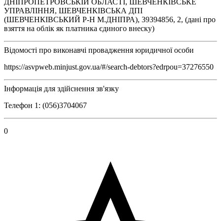
ДНIПРОПЕТРОВСЬКIЙ ОБЛАСТI, ШЕВЧЕНКIВСЬКЕ
УПРАВЛIННЯ, ШЕВЧЕНКIВСЬКА ДПI
(ШЕВЧЕНКIВСЬКИЙ Р-Н М.ДНIПРА), 39394856, 2, (дані про
взяття на облік як платника єдиного внеску)
Відомості про виконавчі провадження юридичної особи
https://asvpweb.minjust.gov.ua/#/search-debtors?edrpou=37276550
Інформація для здійснення зв'язку
Телефон 1: (056)3704067
0