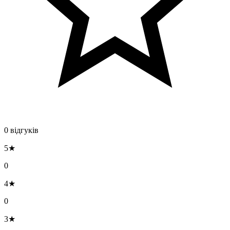
0 відгуків
5★
0
4★
0
3★