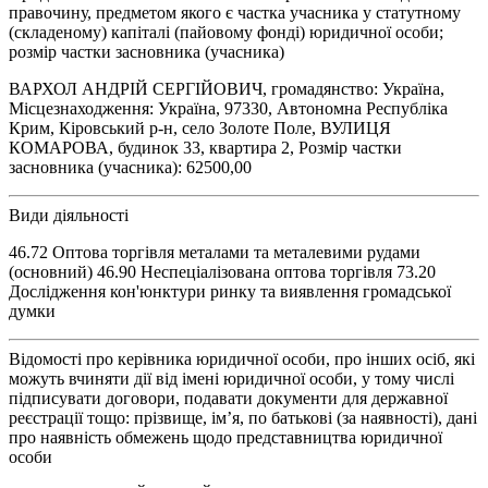
правочину, предметом якого є частка учасника у статутному
(складеному) капіталі (пайовому фонді) юридичної особи;
розмір частки засновника (учасника)
ВАРХОЛ АНДРІЙ СЕРГІЙОВИЧ, громадянство: Україна,
Місцезнаходження: Україна, 97330, Автономна Республіка
Крим, Кіровський р-н, село Золоте Поле, ВУЛИЦЯ
КОМАРОВА, будинок 33, квартира 2, Розмір частки
засновника (учасника): 62500,00
Види діяльності
46.72 Оптова торгівля металами та металевими рудами
(основний) 46.90 Неспеціалізована оптова торгівля 73.20
Дослідження кон'юнктури ринку та виявлення громадської
думки
Відомості про керівника юридичної особи, про інших осіб, які
можуть вчиняти дії від імені юридичної особи, у тому числі
підписувати договори, подавати документи для державної
реєстрації тощо: прізвище, ім’я, по батькові (за наявності), дані
про наявність обмежень щодо представництва юридичної
особи