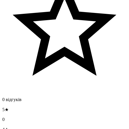
0 відгуків
5★
0