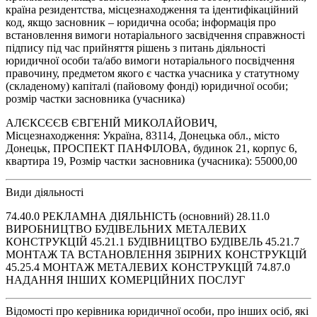
країна резидентства, місцезнаходження та ідентифікаційний
код, якщо засновник – юридична особа; інформація про
встановлення вимоги нотаріального засвідчення справжності
підпису під час прийняття рішень з питань діяльності
юридичної особи та/або вимоги нотаріального посвідчення
правочину, предметом якого є частка учасника у статутному
(складеному) капіталі (пайовому фонді) юридичної особи;
розмір частки засновника (учасника)
АЛЄКСЄЄВ ЄВГЕНІЙ МИКОЛАЙОВИЧ,
Місцезнаходження: Україна, 83114, Донецька обл., місто
Донецьк, ПРОСПЕКТ ПАНФІЛОВА, будинок 21, корпус 6,
квартира 19, Розмір частки засновника (учасника): 55000,00
Види діяльності
74.40.0 РЕКЛАМНА ДІЯЛЬНІСТЬ (основний) 28.11.0
ВИРОБНИЦТВО БУДІВЕЛЬНИХ МЕТАЛЕВИХ
КОНСТРУКЦІЙ 45.21.1 БУДІВНИЦТВО БУДІВЕЛЬ 45.21.7
МОНТАЖ ТА ВСТАНОВЛЕННЯ ЗБІРНИХ КОНСТРУКЦІЙ
45.25.4 МОНТАЖ МЕТАЛЕВИХ КОНСТРУКЦІЙ 74.87.0
НАДАННЯ ІНШИХ КОМЕРЦІЙНИХ ПОСЛУГ
Відомості про керівника юридичної особи, про інших осіб, які