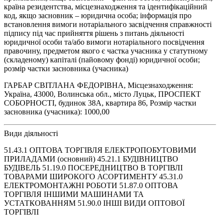
країна резидентства, місцезнаходження та ідентифікаційний
код, якщо засновник – юридична особа; інформація про
встановлення вимоги нотаріального засвідчення справжності
підпису під час прийняття рішень з питань діяльності
юридичної особи та/або вимоги нотаріального посвідчення
правочину, предметом якого є частка учасника у статутному
(складеному) капіталі (пайовому фонді) юридичної особи;
розмір частки засновника (учасника)
ГАРБАР СВІТЛАНА ФЕДОРІВНА, Місцезнаходження:
Україна, 43000, Волинська обл., місто Луцьк, ПРОСПЕКТ
СОБОРНОСТІ, будинок 38А, квартира 86, Розмір частки
засновника (учасника): 1000,00
Види діяльності
51.43.1 ОПТОВА ТОРГІВЛЯ ЕЛЕКТРОПОБУТОВИМИ
ПРИЛАДАМИ (основний) 45.21.1 БУДІВНИЦТВО
БУДІВЕЛЬ 51.19.0 ПОСЕРЕДНИЦТВО В ТОРГІВЛІ
ТОВАРАМИ ШИРОКОГО АСОРТИМЕНТУ 45.31.0
ЕЛЕКТРОМОНТАЖНІ РОБОТИ 51.87.0 ОПТОВА
ТОРГІВЛЯ ІНШИМИ МАШИНАМИ ТА
УСТАТКОВАННЯМ 51.90.0 ІНШІ ВИДИ ОПТОВОЇ
ТОРГІВЛІ