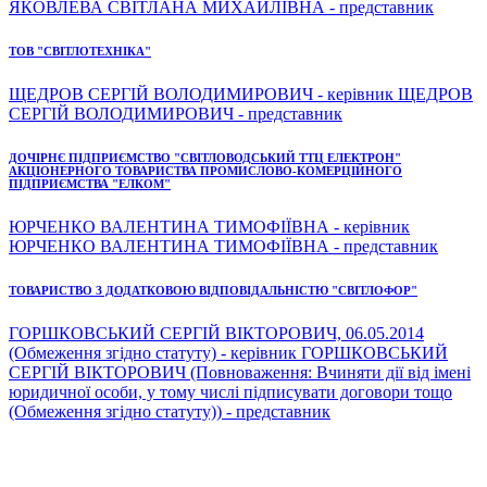
ЯКОВЛЕВА СВІТЛАНА МИХАЙЛІВНА - представник
ТОВ "СВІТЛОТЕХНІКА"
ЩЕДРОВ СЕРГІЙ ВОЛОДИМИРОВИЧ - керівник ЩЕДРОВ
СЕРГІЙ ВОЛОДИМИРОВИЧ - представник
ДОЧІРНЄ ПІДПРИЄМСТВО "СВІТЛОВОДСЬКИЙ ТТЦ ЕЛЕКТРОН"
АКЦІОНЕРНОГО ТОВАРИСТВА ПРОМИСЛОВО-КОМЕРЦІЙНОГО
ПІДПРИЄМСТВА "ЕЛКОМ"
ЮРЧЕНКО ВАЛЕНТИНА ТИМОФІЇВНА - керівник
ЮРЧЕНКО ВАЛЕНТИНА ТИМОФІЇВНА - представник
ТОВАРИСТВО З ДОДАТКОВОЮ ВІДПОВІДАЛЬНІСТЮ "СВІТЛОФОР"
ГОРШКОВСЬКИЙ СЕРГІЙ ВІКТОРОВИЧ, 06.05.2014
(Обмеження згідно статуту) - керівник ГОРШКОВСЬКИЙ
СЕРГІЙ ВІКТОРОВИЧ (Повноваження: Вчиняти дії від імені
юридичної особи, у тому числі підписувати договори тощо
(Обмеження згідно статуту)) - представник