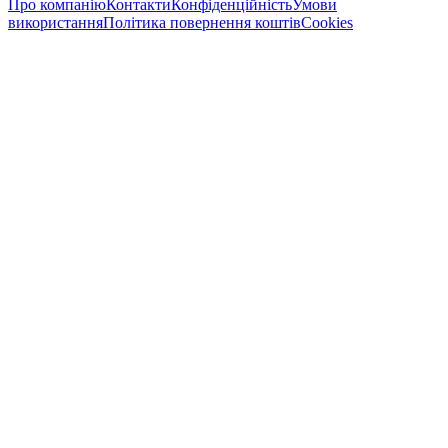
Про компанію
Контакти
Конфіденційність
Умови
використання
Політика повернення коштів
Cookies