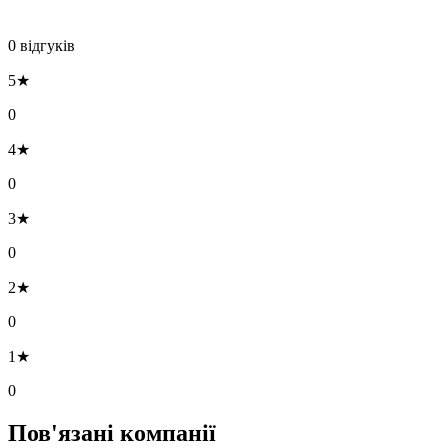
0 відгуків
5★
0
4★
0
3★
0
2★
0
1★
0
Пов'язані компанії