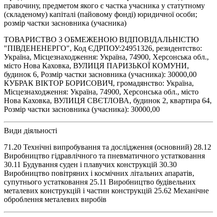
правочину, предметом якого є частка учасника у статутному
(складеному) капіталі (пайовому фонді) юридичної особи;
розмір частки засновника (учасника)
ТОВАРИСТВО З ОБМЕЖЕНОЮ ВІДПОВІДАЛЬНІСТЮ
"ПІВДЕНЕНЕРГО", Код ЄДРПОУ:24951326, резидентство:
Україна, Місцезнаходження: Україна, 74900, Херсонська обл.,
місто Нова Каховка, ВУЛИЦЯ ПАРИЗЬКОЇ КОМУНИ,
будинок 6, Розмір частки засновника (учасника): 30000,00
КУБРАК ВІКТОР БОРИСОВИЧ, громадянство: Україна,
Місцезнаходження: Україна, 74900, Херсонська обл., місто
Нова Каховка, ВУЛИЦЯ СВЄТЛОВА, будинок 2, квартира 64,
Розмір частки засновника (учасника): 30000,00
Види діяльності
71.20 Технічні випробування та дослідження (основний) 28.12
Виробництво гідравлічного та пневматичного устатковання
30.11 Будування суден і плавучих конструкцій 30.30
Виробництво повітряних і космічних літальних апаратів,
супутнього устатковання 25.11 Виробництво будівельних
металевих конструкцій і частин конструкцій 25.62 Механічне
оброблення металевих виробів