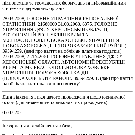
підприємців та громадських формувань та інформаційними
системами державних органів
28.03.2008, ГОЛОВНЕ УПРАВЛІННЯ РЕГІОНАЛЬНОЇ
СТАТИСТИКИ, 21680000 31.03.2008, 6375, ГОЛОВНЕ
УПРАВЛIННЯ ДФС У ХЕРСОНСЬКIЙ ОБЛАСТI,
АВТОНОМНIЙ РЕСПУБЛIЦI КРИМ ТА
М.СЕВАСТОПОЛI,НОВОКАХОВСЬКЕ УПРАВЛIННЯ,
НОВОКАХОВСЬКА ДПI (НОВОКАХОВСЬКИЙ РАЙОН),
39394259, (дані про взяття на облік як платника податків)
27.03.2008, 21/15-2061, ГОЛОВНЕ УПРАВЛIННЯ ДФС У
ХЕРСОНСЬКIЙ ОБЛАСТI, АВТОНОМНIЙ РЕСПУБЛIЦI
КРИМ ТА М.СЕВАСТОПОЛI,НОВОКАХОВСЬКЕ
УПРАВЛIННЯ, НОВОКАХОВСЬКА ДПI
(НОВОКАХОВСЬКИЙ РАЙОН), 39394259, 1, (дані про взяття
на облік як платника єдиного внеску)
Дата відкриття виконавчого провадження щодо юридичної
особи (для незавершених виконавчих проваджень)
05.07.2021
Інформація для здійснення зв'язку