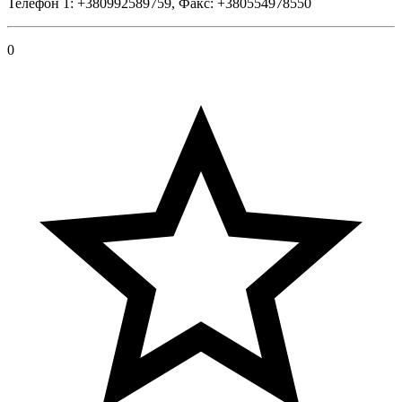
Телефон 1: +380992589759, Факс: +380554978550
0