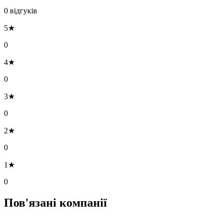
0 відгуків
5★
0
4★
0
3★
0
2★
0
1★
0
Пов'язані компанії