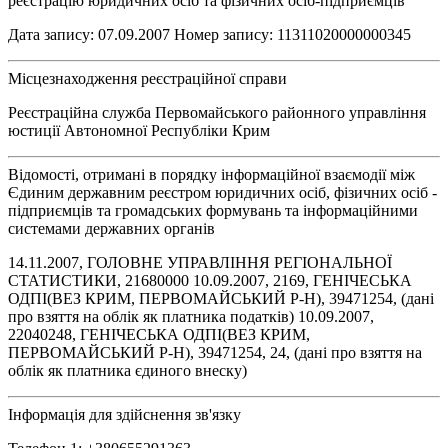
реєстрацію юридичних осіб та фізичних осіб-підприємців"
Дата запису: 07.09.2007 Номер запису: 11311020000000345
Місцезнаходження реєстраційної справи
Реєстраційна служба Первомайського районного управління
юстиції Автономної Республіки Крим
Відомості, отримані в порядку інформаційної взаємодії між
Єдиним державним реєстром юридичних осіб, фізичних осіб -
підприємців та громадських формувань та інформаційними
системами державних органів
14.11.2007, ГОЛОВНЕ УПРАВЛІННЯ РЕГІОНАЛЬНОЇ
СТАТИСТИКИ, 21680000 10.09.2007, 2169, ГЕНIЧЕСЬКА
ОДПI(ВЕЗ КРИМ, ПЕРВОМАЙСЬКИЙ Р-Н), 39471254, (дані
про взяття на облік як платника податків) 10.09.2007,
22040248, ГЕНIЧЕСЬКА ОДПI(ВЕЗ КРИМ,
ПЕРВОМАЙСЬКИЙ Р-Н), 39471254, 24, (дані про взяття на
облік як платника єдиного внеску)
Інформація для здійснення зв'язку