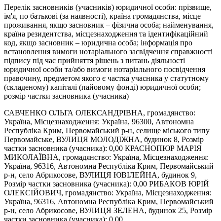
Перелік засновників (учасників) юридичної особи: прізвище,
ім'я, по батькові (за наявності), країна громадянства, місце
проживання, якщо засновник – фізична особа; найменування,
країна резидентства, місцезнаходження та ідентифікаційний
код, якщо засновник – юридична особа; інформація про
встановлення вимоги нотаріального засвідчення справжності
підпису під час прийняття рішень з питань діяльності
юридичної особи та/або вимоги нотаріального посвідчення
правочину, предметом якого є частка учасника у статутному
(складеному) капіталі (пайовому фонді) юридичної особи;
розмір частки засновника (учасника)
САВЧЕНКО ОЛЬГА ОЛЕКСАНДРІВНА, громадянство:
Україна, Місцезнаходження: Україна, 96300, Автономна
Республіка Крим, Первомайський р-н, селище міського типу
Первомайське, ВУЛИЦЯ МОЛОДІЖНА, будинок 8, Розмір
частки засновника (учасника): 0,00 КРАСНОПЮР МАРІЯ
МИКОЛАЇВНА, громадянство: Україна, Місцезнаходження:
Україна, 96316, Автономна Республіка Крим, Первомайський
р-н, село Абрикосове, ВУЛИЦЯ ЮВІЛЕЙНА, будинок 9,
Розмір частки засновника (учасника): 0,00 РИБАКОВ ЮРІЙ
ОЛЕКСІЙОВИЧ, громадянство: Україна, Місцезнаходження:
Україна, 96316, Автономна Республіка Крим, Первомайський
р-н, село Абрикосове, ВУЛИЦЯ ЗЕЛЕНА, будинок 25, Розмір
частки засновника (учасника): 0,00