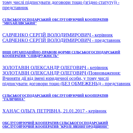
тому числі підписувати договори тощо (згідно статуту)) -
представник
СІЛЬСЬКОГОСПОДАРСЬКИЙ ОБСЛУГОВУЮЧИЙ КООПЕРАТИВ
"МИХАЙЛІВСЬКИЙ"
САВЧЕНКО СЕРГІЙ ВОЛОДИМИРОВИЧ - керівник
САВЧЕНКО СЕРГІЙ ВОЛОДИМИРОВИЧ - представник
ІНШІ ОРГАНІЗАЦІЙНО-ПРАВОВІ ФОРМИ СІЛЬСЬКОГОСПОДАРСЬКИЙ
КООПЕРАТИВ "СПІВДРУЖНІСТЬ"
ЗОЛОТАВІН ОЛЕКСАНДР ОЛЕГОВИЧ - керівник
ЗОЛОТАВІН ОЛЕКСАНДР ОЛЕГОВИЧ (Повноваження:
Вчиняти дії від імені юридичної особи, у тому числі
підписувати договори тощо (БЕЗ ОБМЕЖЕНЬ)) - представник
СІЛЬСЬКОГОСПОДАРСЬКИЙ ОБСЛУГОВУЮЧИЙ КООПЕРАТИВ
"ГАЛИЧИНА"
ХАНАС ОЛЬГА ПЕТРІВНА, 21.01.2017 - керівник
ОБСЛУГОВУЮЧИЙ КООПЕРАТИВ СІЛЬСЬКОГОСПОДАРСЬКИЙ
ОБСЛУГОВУЮЧИЙ КООПЕРАТИВ "КРОЛІ ЗВЕНИГОРОДЩИНИ"