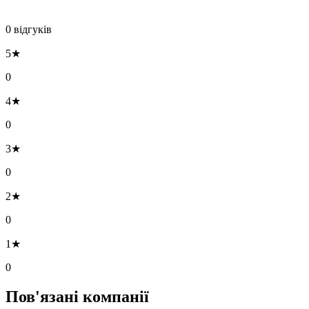
0 відгуків
5★
0
4★
0
3★
0
2★
0
1★
0
Пов'язані компанії