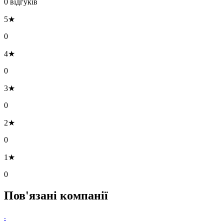
0 відгуків
5★
0
4★
0
3★
0
2★
0
1★
0
Пов'язані компанії
-