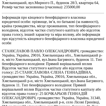
Хмельницький, вул.Мирного П., будинок 28/3, квартира 64,
Розмір частки засновника (учасника): 235000,00
Інформація про кінцевого бенефіціарного власника
юридичної особи: прізвище, ім’я, по батькові (за наявності),
країна громадянства, місце проживання, тип бенефіціарного
володіння, відсоток частки статутного капіталу або відсоток
права голосу, інший характер та міра впливу, або інформація
про відсутність кінцевого бенефіціарного власника юридичної
особи
СТАНІСЛАВОВ ПАВЛО ОЛЕКСАНДРОВИЧ, громадянство:
Україна, Україна, 29016, Хмельницька обл., Хмельницький р-
н, місто Хмельницький, вул.Івана Багряного, будинок 11. Тип
бенефіціарного володіння: Прямий вирішальний вплив
Відсоток частки статутного капіталу або відсоток права
голосу: 25 СТАНІСЛАВОВА ЄЛЕНА ГЕННАДІЇВНА,
громадянство: Україна, Україна, 29016, Хмельницька обл.,
Хмельницький р-н, місто Хмельницький, вул.Івана Багряного,
будинок 11. Тип бенефіціарного володіння: Прямий
вирішальний вплив Відсоток частки статутного капіталу або
відсоток права голосу: 25 БОЧКАРЬОВ ГЕННАДІЙ
ОЛЕКСАНДРОВИЧ, громадянство: Україна, Україна, 31340,
Хмельницька обл., Хмельницький р-н, село Лісові Гринівці,