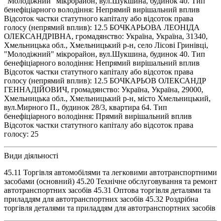
"Молодіжний" мікрорайон, вул.Шукшина, будинок 40. Тип
бенефіціарного володіння: Непрямий вирішальний вплив
Відсоток частки статутного капіталу або відсоток права
голосу (непрямий вплив): 12.5 БОЧКАРЬОВА ЛЕОНІДА
ОЛЕКСАНДРІВНА, громадянство: Україна, Україна, 31340,
Хмельницька обл., Хмельницький р-н, село Лісові Гринівці,
"Молодіжний" мікрорайон, вул.Шукшина, будинок 40. Тип
бенефіціарного володіння: Непрямий вирішальний вплив
Відсоток частки статутного капіталу або відсоток права
голосу (непрямий вплив): 12.5 БОЧКАРЬОВ ОЛЕКСАНДР
ГЕННАДІЙОВИЧ, громадянство: Україна, Україна, 29000,
Хмельницька обл., Хмельницький р-н, місто Хмельницький,
вул.Мирного П., будинок 28/3, квартира 64. Тип
бенефіціарного володіння: Прямий вирішальний вплив
Відсоток частки статутного капіталу або відсоток права
голосу: 25
Види діяльності
45.11 Торгівля автомобілями та легковими автотранспортними
засобами (основний) 45.20 Технічне обслуговування та ремонт
автотранспортних засобів 45.31 Оптова торгівля деталями та
приладдям для автотранспортних засобів 45.32 Роздрібна
торгівля деталями та приладдям для автотранспортних засобів