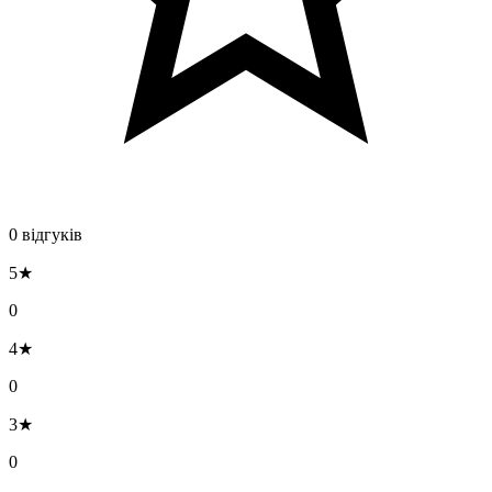
0 відгуків
5★
0
4★
0
3★
0