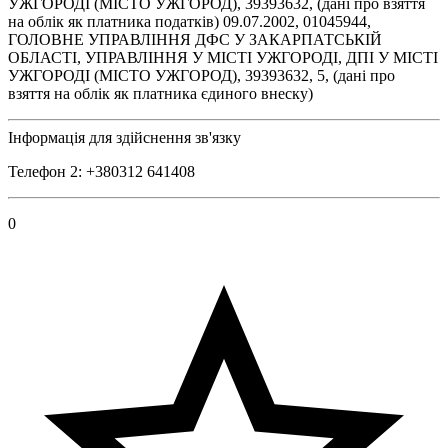
УЖГОРОДI (МIСТО УЖГОРОД), 39393632, (дані про взяття
на облік як платника податків) 09.07.2002, 01045944,
ГОЛОВНЕ УПРАВЛIННЯ ДФС У ЗАКАРПАТСЬКIЙ
ОБЛАСТI, УПРАВЛIННЯ У МIСТI УЖГОРОДI, ДПI У МIСТI
УЖГОРОДI (МIСТО УЖГОРОД), 39393632, 5, (дані про
взяття на облік як платника єдиного внеску)
Інформація для здійснення зв'язку
Телефон 2: +380312 641408
0