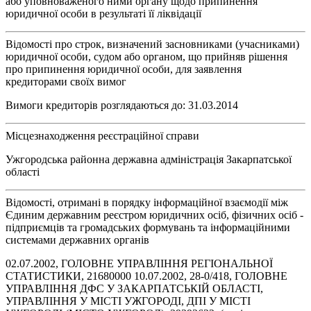
або уповноваженого ними органу щодо припинення
юридичної особи в результаті її ліквідації
Відомості про строк, визначений засновниками (учасниками)
юридичної особи, судом або органом, що прийняв рішення
про припинення юридичної особи, для заявлення
кредиторами своїх вимог
Вимоги кредиторів розглядаються до: 31.03.2014
Місцезнаходження реєстраційної справи
Ужгородська районна державна адміністрація Закарпатської
області
Відомості, отримані в порядку інформаційної взаємодії між
Єдиним державним реєстром юридичних осіб, фізичних осіб -
підприємців та громадських формувань та інформаційними
системами державних органів
02.07.2002, ГОЛОВНЕ УПРАВЛІННЯ РЕГІОНАЛЬНОЇ
СТАТИСТИКИ, 21680000 10.07.2002, 28-0/418, ГОЛОВНЕ
УПРАВЛIННЯ ДФС У ЗАКАРПАТСЬКIЙ ОБЛАСТI,
УПРАВЛIННЯ У МIСТI УЖГОРОДI, ДПI У МIСТI