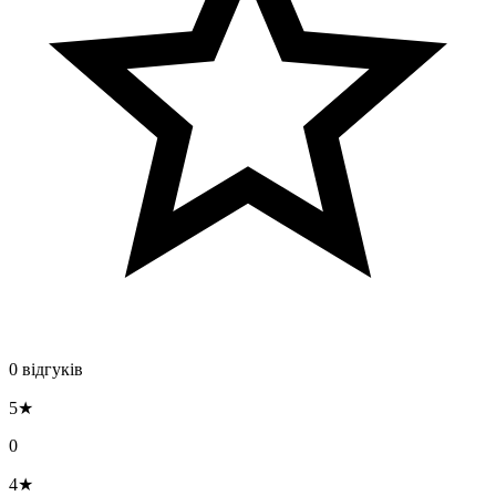
0 відгуків
5★
0
4★