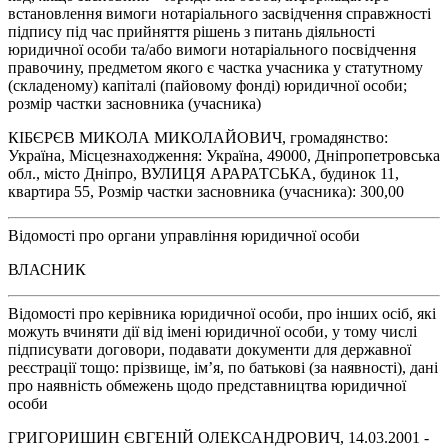
встановлення вимоги нотаріального засвідчення справжності
підпису під час прийняття рішень з питань діяльності
юридичної особи та/або вимоги нотаріального посвідчення
правочину, предметом якого є частка учасника у статутному
(складеному) капіталі (пайовому фонді) юридичної особи;
розмір частки засновника (учасника)
КІБЄРЄВ МИКОЛА МИКОЛАЙОВИЧ, громадянство:
Україна, Місцезнаходження: Україна, 49000, Дніпропетровська
обл., місто Дніпро, ВУЛИЦЯ АРАРАТСЬКА, будинок 11,
квартира 55, Розмір частки засновника (учасника): 300,00
Відомості про органи управління юридичної особи
ВЛАСНИК
Відомості про керівника юридичної особи, про інших осіб, які
можуть вчиняти дії від імені юридичної особи, у тому числі
підписувати договори, подавати документи для державної
реєстрації тощо: прізвище, ім’я, по батькові (за наявності), дані
про наявність обмежень щодо представництва юридичної
особи
ГРИГОРИШИН ЄВГЕНІЙ ОЛЕКСАНДРОВИЧ, 14.03.2001 -