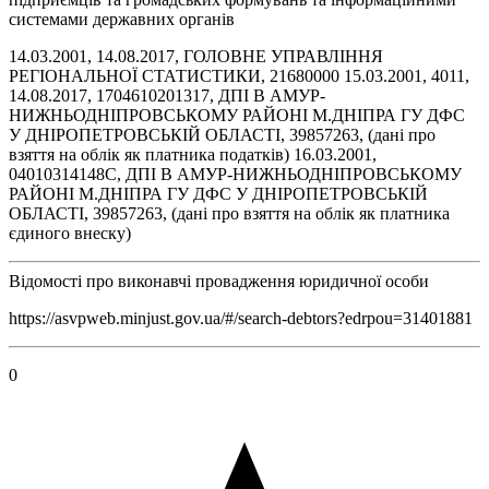
системами державних органів
14.03.2001, 14.08.2017, ГОЛОВНЕ УПРАВЛІННЯ
РЕГІОНАЛЬНОЇ СТАТИСТИКИ, 21680000 15.03.2001, 4011,
14.08.2017, 1704610201317, ДПI В АМУР-
НИЖНЬОДНIПРОВСЬКОМУ РАЙОНI М.ДНIПРА ГУ ДФС
У ДНIРОПЕТРОВСЬКIЙ ОБЛАСТI, 39857263, (дані про
взяття на облік як платника податків) 16.03.2001,
04010314148С, ДПI В АМУР-НИЖНЬОДНIПРОВСЬКОМУ
РАЙОНI М.ДНIПРА ГУ ДФС У ДНIРОПЕТРОВСЬКIЙ
ОБЛАСТI, 39857263, (дані про взяття на облік як платника
єдиного внеску)
Відомості про виконавчі провадження юридичної особи
https://asvpweb.minjust.gov.ua/#/search-debtors?edrpou=31401881
0