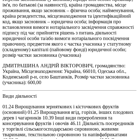
ім'я, по батькові (за наявності), країна громадянства, місце
проживання, якщо засновник – фізична особа; найменування,
країна резидентства, місцезнаходження та ідентифікаційний
код, якщо засновник – юридична особа; інформація про
встановлення вимоги нотаріального засвідчення справжності
підпису під час прийняття рішень з питань діяльності
юридичної особи та/або вимоги нотаріального посвідчення
правочину, предметом якого є частка учасника у статутному
(складеному) капіталі (пайовому фонді) юридичної особи;
розмір частки засновника (учасника)
ДМИТРАШИНА АНДРІЙ ВІКТОРОВИЧ, громадянство:
Україна, Місцезнаходження: Україна, 66010, Одеська обл.,
Кодимський р-н, село Баштанків, Розмір частки засновника
(учасника): 600,00
Види діяльності
01.24 Вирощування зерняткових і кісточкових фруктів
(основний) 01.25 Вирощування ягід, горіхів, інших плодових
дерев і чагарників 10.39 Інші види перероблення та
консервування фруктів і овочів 46.11 Діяльність посередників
у торгівлі сільськогосподарською сировиною, живими
тваринами, текстильною сировиною та напівфабрикатами