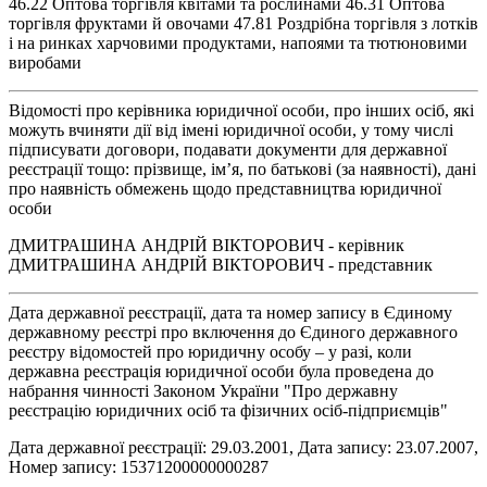
46.22 Оптова торгівля квітами та рослинами 46.31 Оптова
торгівля фруктами й овочами 47.81 Роздрібна торгівля з лотків
і на ринках харчовими продуктами, напоями та тютюновими
виробами
Відомості про керівника юридичної особи, про інших осіб, які
можуть вчиняти дії від імені юридичної особи, у тому числі
підписувати договори, подавати документи для державної
реєстрації тощо: прізвище, ім’я, по батькові (за наявності), дані
про наявність обмежень щодо представництва юридичної
особи
ДМИТРАШИНА АНДРІЙ ВІКТОРОВИЧ - керівник
ДМИТРАШИНА АНДРІЙ ВІКТОРОВИЧ - представник
Дата державної реєстрації, дата та номер запису в Єдиному
державному реєстрі про включення до Єдиного державного
реєстру відомостей про юридичну особу – у разі, коли
державна реєстрація юридичної особи була проведена до
набрання чинності Законом України "Про державну
реєстрацію юридичних осіб та фізичних осіб-підприємців"
Дата державної реєстрації: 29.03.2001, Дата запису: 23.07.2007,
Номер запису: 15371200000000287