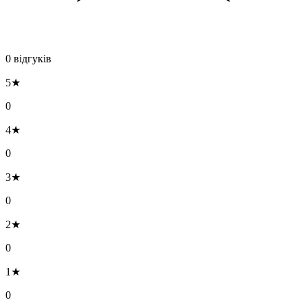
0 відгуків
5★
0
4★
0
3★
0
2★
0
1★
0