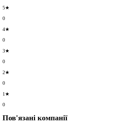
5★
0
4★
0
3★
0
2★
0
1★
0
Пов'язані компанії