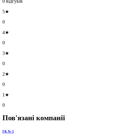
0 відгуків
5★
0
4★
0
3★
0
2★
0
1★
0
Пов'язані компанії
ГК № 5