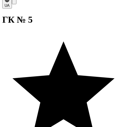
UA
ГК № 5