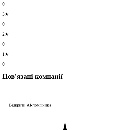
0
3★
0
2★
0
1★
0
Пов'язані компанії
Відкрити AI-помічника