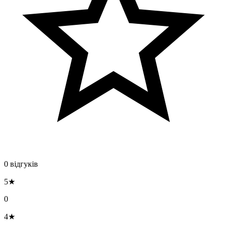
0 відгуків
5★
0
4★