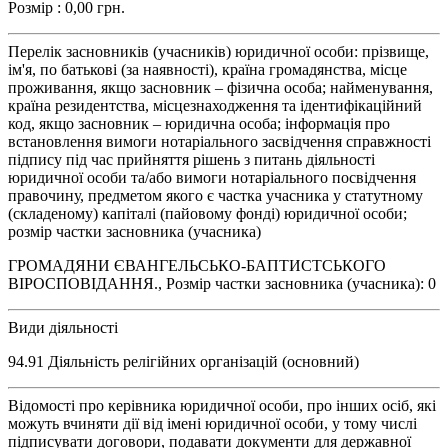
Розмір : 0,00 грн.
Перелік засновників (учасників) юридичної особи: прізвище,
ім'я, по батькові (за наявності), країна громадянства, місце
проживання, якщо засновник – фізична особа; найменування,
країна резидентства, місцезнаходження та ідентифікаційний
код, якщо засновник – юридична особа; інформація про
встановлення вимоги нотаріального засвідчення справжності
підпису під час прийняття рішень з питань діяльності
юридичної особи та/або вимоги нотаріального посвідчення
правочину, предметом якого є частка учасника у статутному
(складеному) капіталі (пайовому фонді) юридичної особи;
розмір частки засновника (учасника)
ГРОМАДЯНИ ЄВАНГЕЛЬСЬКО-БАПТИСТСЬКОГО
ВІРОСПОВІДАННЯ., Розмір частки засновника (учасника): 0
Види діяльності
94.91 Діяльність релігійних організацій (основний)
Відомості про керівника юридичної особи, про інших осіб, які
можуть вчиняти дії від імені юридичної особи, у тому числі
підписувати договори, подавати документи для державної