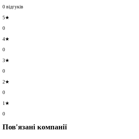
0 відгуків
5★
0
4★
0
3★
0
2★
0
1★
0
Пов'язані компанії