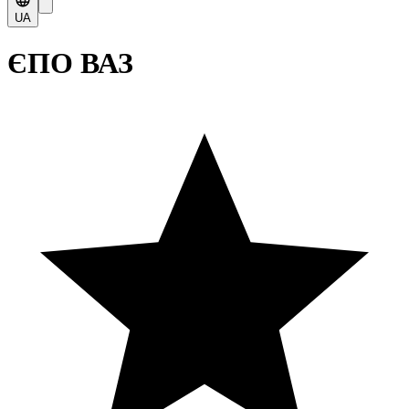
UA
ЄПО ВАЗ