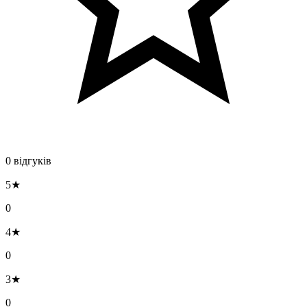
0 відгуків
5★
0
4★
0
3★
0