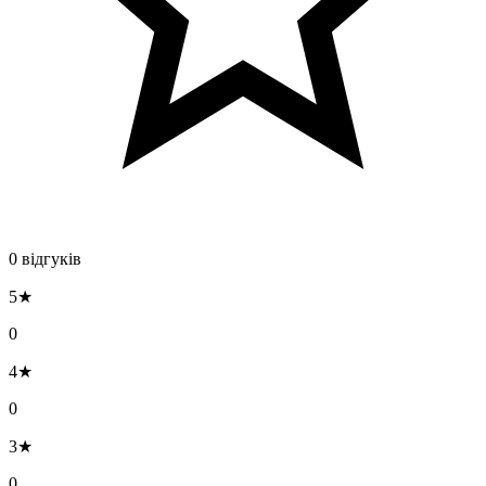
0 відгуків
5★
0
4★
0
3★
0