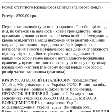
Розмір статутного (складеного) капіталу (пайового фонду)
Розмір : 8500,00 грн.
Перелік засновників (учасників) юридичної особи: прізвище,
ім'я, по батькові (за наявності), країна громадянства, місце
проживання, якщо засновник – фізична особа; найменування,
країна резидентства, місцезнаходження та ідентифікаційний
код, якщо засновник – юридична особа; інформація про
встановлення вимоги нотаріального засвідчення справжності
підпису під час прийняття рішень з питань діяльності
юридичної особи та/або вимоги нотаріального посвідчення
правочину, предметом якого є частка учасника у статутному
(складеному) капіталі (пайовому фонді) юридичної особи;
розмір частки засновника (учасника)
КРАВЧУК АНАТОЛІЙ ВІТАЛІЙОВИЧ, громадянство:
Україна, Місцезнаходження: Україна, 23252, Вінницька обл.,
Вінницький р-н, селище міського типу Вороновиця,
ПРОВУЛОК ВИШНЕВИЙ, будинок 2, Розмір частки
засновника (учасника): 3655,00 ПАНАСЮК МИКОЛА
ВОЛОДИМИРОВИЧ, громадянство: Україна,
Місцезнаходження: Україна, 23252, Вінницька обл.,
Вінницький р-н, селище міського типу Вороновиця, ВУЛИЦЯ