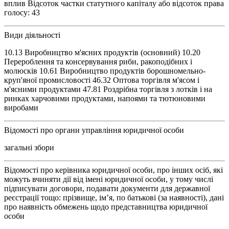
вплив Відсоток частки статутного капіталу або відсоток права
голосу: 43
Види діяльності
10.13 Виробництво м'ясних продуктів (основний) 10.20
Перероблення та консервування риби, ракоподібних і
молюсків 10.61 Виробництво продуктів борошномельно-
круп'яної промисловості 46.32 Оптова торгівля м'ясом і
м'ясними продуктами 47.81 Роздрібна торгівля з лотків і на
ринках харчовими продуктами, напоями та тютюновими
виробами
Відомості про органи управління юридичної особи
загальні збори
Відомості про керівника юридичної особи, про інших осіб, які
можуть вчиняти дії від імені юридичної особи, у тому числі
підписувати договори, подавати документи для державної
реєстрації тощо: прізвище, ім’я, по батькові (за наявності), дані
про наявність обмежень щодо представництва юридичної
особи