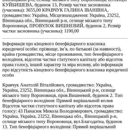
КУЙБИШЕВА, будинок 13, Розмір частки засновника
(учасника): 3655,00 КРАВЧУК ГАЛИНА ІВАНІВНА,
громадянство: Україна, Місцезнаходження: Україна, 23252,
Вінницька обл., Вінницький р-н, селище міського типу
Вороновиця, ПРОВУЛОК ВИШНЕВИЙ, будинок 2, Розмір
частки засновника (учасника): 1190,00
Інформація про кінцевого бенефіціарного власника
юридичної особи: прізвище, ім’я, по батькові (за наявності),
країна громадянства, місце проживання, тип бенефіціарного
володіння, відсоток частки статутного капіталу або відсоток
права голосу, інший характер та міра впливу, або інформація
про відсутність кінцевого бенефіціарного власника юридичної
особи
Кравчук Анатолій Віталійович, громадянство: Україна,
Україна, 23252, Вінницька обл., Вінницький р-н, селище
міського типу Вороновиця, пров.Вишневий, будинок 2. Тип
бенефіціарного володіння: Прямий вирішальний вплив
Відсоток частки статутного капіталу або відсоток права
голосу: 43 Панасюк Микола Володимирович, громадянство:
Україна, Україна, 23252, Вінницька обл., Вінницький р-н,
селище міського типу Вороновиця, вул.Благодатна, будинок
13. Тип бенефіціарного володіння: Прямий вирішальний