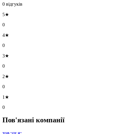
0 відгуків
5★
0
4★
0
3★
0
2★
0
1★
0
Пов'язані компанії
ТОВ "ОУ Я"