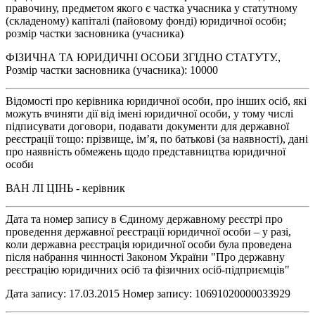
правочину, предметом якого є частка учасника у статутному
(складеному) капіталі (пайовому фонді) юридичної особи;
розмір частки засновника (учасника)
ФІЗИЧНА ТА ЮРИДИЧНІ ОСОБИ ЗГІДНО СТАТУТУ.,
Розмір частки засновника (учасника): 10000
Відомості про керівника юридичної особи, про інших осіб, які
можуть вчиняти дії від імені юридичної особи, у тому числі
підписувати договори, подавати документи для державної
реєстрації тощо: прізвище, ім’я, по батькові (за наявності), дані
про наявність обмежень щодо представництва юридичної
особи
ВАН ЛІ ЦІНЬ - керівник
Дата та номер запису в Єдиному державному реєстрі про
проведення державної реєстрації юридичної особи – у разі,
коли державна реєстрація юридичної особи була проведена
після набрання чинності Законом України "Про державну
реєстрацію юридичних осіб та фізичних осіб-підприємців"
Дата запису: 17.03.2015 Номер запису: 10691020000033929