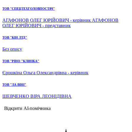
ТОВ "СПЕЦТЕХГОЛОВПОСТАЧ"
АГАФОНОВ ОЛЕГ ЮРІЙОВИЧ - керівник АГАФОНОВ
ОЛЕГ ЮРІЙОВИЧ - представник
ТОВ "КІН ЛТД"
Без опису
ТОВ "РІНО "КЛІНІКА"
Єрошкіна Ольга Олександрівна - керівник
ТОВ "ЛА ВІНІ"
ШЕВЧЕНКО ВІРА ЛЕОНІДІВНА
Відкрити AI-помічника