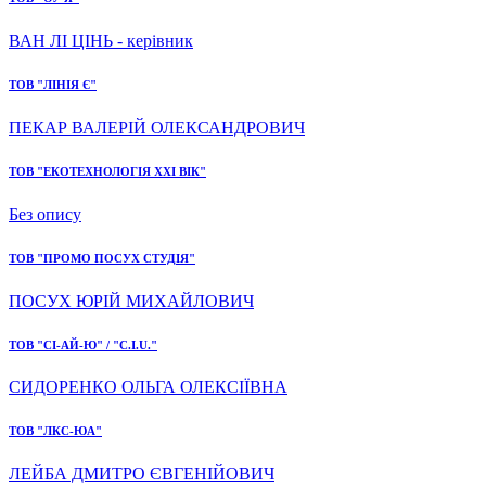
ВАН ЛІ ЦІНЬ - керівник
ТОВ "ЛІНІЯ Є"
ПЕКАР ВАЛЕРІЙ ОЛЕКСАНДРОВИЧ
ТОВ "ЕКОТЕХНОЛОГІЯ ХХI ВІК"
Без опису
ТОВ "ПРОМО ПОСУХ СТУДІЯ"
ПОСУХ ЮРІЙ МИХАЙЛОВИЧ
ТОВ "СІ-АЙ-Ю" / "C.I.U."
СИДОРЕНКО ОЛЬГА ОЛЕКСІЇВНА
ТОВ "ЛКС-ЮА"
ЛЕЙБА ДМИТРО ЄВГЕНІЙОВИЧ