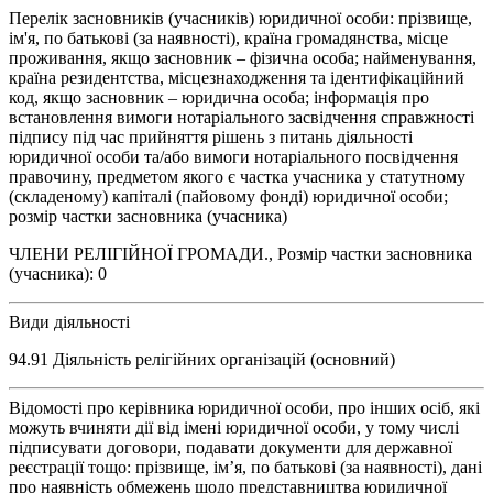
Перелік засновників (учасників) юридичної особи: прізвище,
ім'я, по батькові (за наявності), країна громадянства, місце
проживання, якщо засновник – фізична особа; найменування,
країна резидентства, місцезнаходження та ідентифікаційний
код, якщо засновник – юридична особа; інформація про
встановлення вимоги нотаріального засвідчення справжності
підпису під час прийняття рішень з питань діяльності
юридичної особи та/або вимоги нотаріального посвідчення
правочину, предметом якого є частка учасника у статутному
(складеному) капіталі (пайовому фонді) юридичної особи;
розмір частки засновника (учасника)
ЧЛЕНИ РЕЛІГІЙНОЇ ГРОМАДИ., Розмір частки засновника
(учасника): 0
Види діяльності
94.91 Діяльність релігійних організацій (основний)
Відомості про керівника юридичної особи, про інших осіб, які
можуть вчиняти дії від імені юридичної особи, у тому числі
підписувати договори, подавати документи для державної
реєстрації тощо: прізвище, ім’я, по батькові (за наявності), дані
про наявність обмежень щодо представництва юридичної