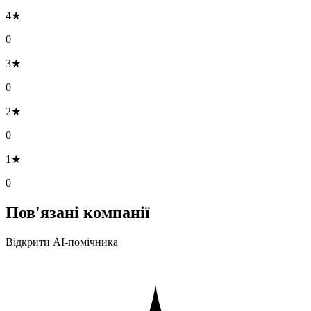
4★
0
3★
0
2★
0
1★
0
Пов'язані компанії
Відкрити AI-помічника