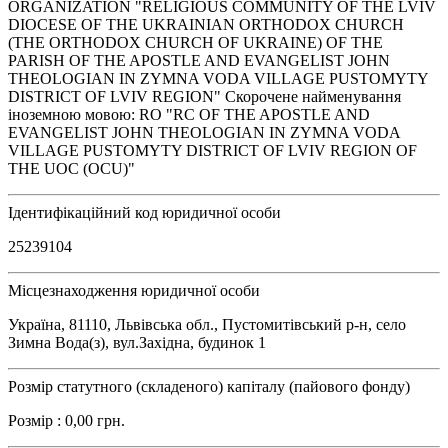
ORGANIZATION "RELIGIOUS COMMUNITY OF THE LVIV
DIOCESE OF THE UKRAINIAN ORTHODOX CHURCH
(THE ORTHODOX CHURCH OF UKRAINE) OF THE
PARISH OF THE APOSTLE AND EVANGELIST JOHN
THEOLOGIAN IN ZYMNA VODA VILLAGE PUSTOMYTY
DISTRICT OF LVIV REGION" Скорочене найменування
іноземною мовою: RO "RC OF THE APOSTLE AND
EVANGELIST JOHN THEOLOGIAN IN ZYMNA VODA
VILLAGE PUSTOMYTY DISTRICT OF LVIV REGION OF
THE UOC (OCU)"
Ідентифікаційний код юридичної особи
25239104
Місцезнаходження юридичної особи
Україна, 81110, Львівська обл., Пустомитівський р-н, село
Зимна Вода(з), вул.Західна, будинок 1
Розмір статутного (складеного) капіталу (пайового фонду)
Розмір : 0,00 грн.