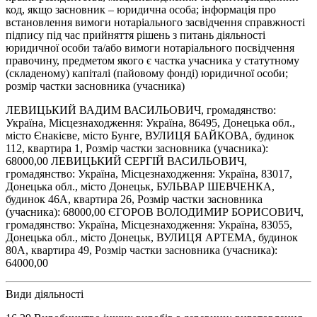
код, якщо засновник – юридична особа; інформація про
встановлення вимоги нотаріального засвідчення справжності
підпису під час прийняття рішень з питань діяльності
юридичної особи та/або вимоги нотаріального посвідчення
правочину, предметом якого є частка учасника у статутному
(складеному) капіталі (пайовому фонді) юридичної особи;
розмір частки засновника (учасника)
ЛЕВИЦЬКИЙ ВАДИМ ВАСИЛЬОВИЧ, громадянство:
Україна, Місцезнаходження: Україна, 86495, Донецька обл.,
місто Єнакієве, місто Бунге, ВУЛИЦЯ БАЙКОВА, будинок
112, квартира 1, Розмір частки засновника (учасника):
68000,00 ЛЕВИЦЬКИЙ СЕРГІЙ ВАСИЛЬОВИЧ,
громадянство: Україна, Місцезнаходження: Україна, 83017,
Донецька обл., місто Донецьк, БУЛЬВАР ШЕВЧЕНКА,
будинок 46А, квартира 26, Розмір частки засновника
(учасника): 68000,00 ЄГОРОВ ВОЛОДИМИР БОРИСОВИЧ,
громадянство: Україна, Місцезнаходження: Україна, 83055,
Донецька обл., місто Донецьк, ВУЛИЦЯ АРТЕМА, будинок
80А, квартира 49, Розмір частки засновника (учасника):
64000,00
Види діяльності