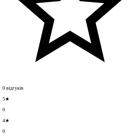
0 відгуків
5★
0
4★
0