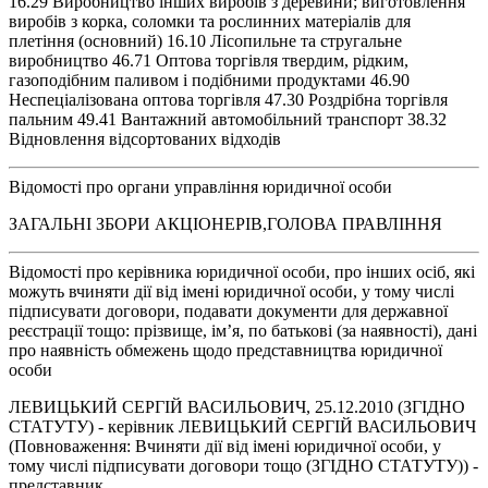
16.29 Виробництво інших виробів з деревини; виготовлення
виробів з корка, соломки та рослинних матеріалів для
плетіння (основний) 16.10 Лісопильне та стругальне
виробництво 46.71 Оптова торгівля твердим, рідким,
газоподібним паливом і подібними продуктами 46.90
Неспеціалізована оптова торгівля 47.30 Роздрібна торгівля
пальним 49.41 Вантажний автомобільний транспорт 38.32
Відновлення відсортованих відходів
Відомості про органи управління юридичної особи
ЗАГАЛЬНІ ЗБОРИ АКЦІОНЕРІВ,ГОЛОВА ПРАВЛІННЯ
Відомості про керівника юридичної особи, про інших осіб, які
можуть вчиняти дії від імені юридичної особи, у тому числі
підписувати договори, подавати документи для державної
реєстрації тощо: прізвище, ім’я, по батькові (за наявності), дані
про наявність обмежень щодо представництва юридичної
особи
ЛЕВИЦЬКИЙ СЕРГІЙ ВАСИЛЬОВИЧ, 25.12.2010 (ЗГІДНО
СТАТУТУ) - керівник ЛЕВИЦЬКИЙ СЕРГІЙ ВАСИЛЬОВИЧ
(Повноваження: Вчиняти дії від імені юридичної особи, у
тому числі підписувати договори тощо (ЗГІДНО СТАТУТУ)) -
представник