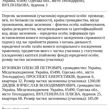
Україна, 65490, Одеська обл., місто Теплодар(пн),
ВУЛ.ПОЛЬОВА, будинок 3
Перелік засновників (учасників) юридичної особи: прізвище,
ім'я, по батькові (за наявності), країна громадянства, місце
проживання, якщо засновник – фізична особа; найменування,
країна резидентства, місцезнаходження та ідентифікаційний
код, якщо засновник – юридична особа; інформація про
встановлення вимоги нотаріального засвідчення справжності
підпису під час прийняття рішень з питань діяльності
юридичної особи та/або вимоги нотаріального посвідчення
правочину, предметом якого є частка учасника у статутному
(складеному) капіталі (пайовому фонді) юридичної особи;
розмір частки засновника (учасника)
БУЗОВКІН ОЛЕКСІЙ ПЕТРОВИЧ, громадянство: Україна,
Місцезнаходження: Україна, 65490, Одеська обл., місто
Теплодар(пн), ПРОСПЕКТ ЕНЕРГЕТИКІВ, будинок 6,
квартира 32, Розмір частки засновника (учасника): 1260,00
ДЯДИК В'ЯЧЕСЛАВ ВОЛОДИМИРОВИЧ, громадянство:
Україна, Місцезнаходження: Україна, 65490, Одеська обл.,
місто Теплодар(пн), ВУЛ.ГЕНЕРАЛА ПЛІЄВА, будинок 25,
квартира 68, Розмір частки засновника (учасника): 185,00