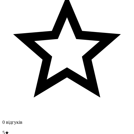
0 відгуків
5★