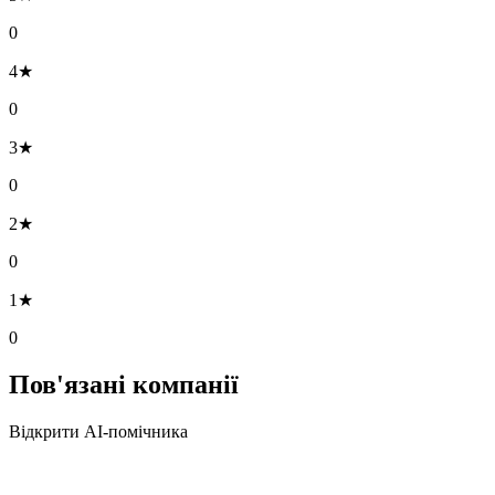
0
4★
0
3★
0
2★
0
1★
0
Пов'язані компанії
Відкрити AI-помічника