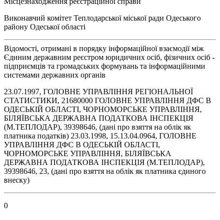
Місцезнаходження реєстраційної справи
Виконавчий комітет Теплодарської міської ради Одеського
району Одеської області
Відомості, отримані в порядку інформаційної взаємодії між
Єдиним державним реєстром юридичних осіб, фізичних осіб -
підприємців та громадських формувань та інформаційними
системами державних органів
23.07.1997, ГОЛОВНЕ УПРАВЛІННЯ РЕГІОНАЛЬНОЇ
СТАТИСТИКИ, 21680000 ГОЛОВНЕ УПРАВЛIННЯ ДФС В
ОДЕСЬКIЙ ОБЛАСТI, ЧОРНОМОРСЬКЕ УПРАВЛIННЯ,
БIЛЯЇВСЬКА ДЕРЖАВНА ПОДАТКОВА IНСПЕКЦIЯ
(М.ТЕПЛОДАР), 39398646, (дані про взяття на облік як
платника податків) 23.03.1998, 15.13.04.0964, ГОЛОВНЕ
УПРАВЛIННЯ ДФС В ОДЕСЬКIЙ ОБЛАСТI,
ЧОРНОМОРСЬКЕ УПРАВЛIННЯ, БIЛЯЇВСЬКА
ДЕРЖАВНА ПОДАТКОВА IНСПЕКЦIЯ (М.ТЕПЛОДАР),
39398646, 23, (дані про взяття на облік як платника єдиного
внеску)
0