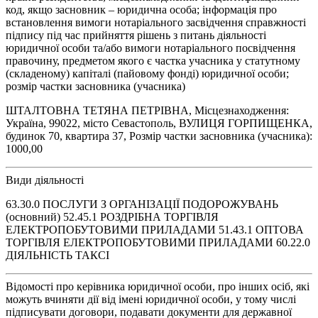
код, якщо засновник – юридична особа; інформація про
встановлення вимоги нотаріального засвідчення справжності
підпису під час прийняття рішень з питань діяльності
юридичної особи та/або вимоги нотаріального посвідчення
правочину, предметом якого є частка учасника у статутному
(складеному) капіталі (пайовому фонді) юридичної особи;
розмір частки засновника (учасника)
ШТАЛТОВНА ТЕТЯНА ПЕТРІВНА, Місцезнаходження:
Україна, 99022, місто Севастополь, ВУЛИЦЯ ГОРПИЩЕНКА,
будинок 70, квартира 37, Розмір частки засновника (учасника):
1000,00
Види діяльності
63.30.0 ПОСЛУГИ З ОРГАНІЗАЦІЇ ПОДОРОЖУВАНЬ
(основний) 52.45.1 РОЗДРІБНА ТОРГІВЛЯ
ЕЛЕКТРОПОБУТОВИМИ ПРИЛАДАМИ 51.43.1 ОПТОВА
ТОРГІВЛЯ ЕЛЕКТРОПОБУТОВИМИ ПРИЛАДАМИ 60.22.0
ДІЯЛЬНІСТЬ ТАКСІ
Відомості про керівника юридичної особи, про інших осіб, які
можуть вчиняти дії від імені юридичної особи, у тому числі
підписувати договори, подавати документи для державної