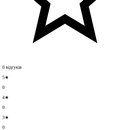
0 відгуків
5★
0
4★
0
3★
0