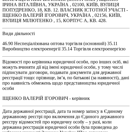
ІРИНА ВІТАЛІЇВНА, УКРАЇНА , 02100, КИЇВ, ВУЛИЦЯ
ПОПУДРЕНКО, 18, КВ. 12. ВЛАСНИК ІСТОТНОЇ УЧАСТІ -
ІЩЕНКО ВАЛЕРІЙ ІГОРОВИЧ, УКРАЇНА , 02156, КИЇВ,
ВУЛИЦЯ МІЛЮТЕНКО , 15, КОРПУС А, КВ. 428.
Види діяльності
46.90 Неспеціалізована оптова торгівля (основний) 35.11
Виробництво електроенергії 35.14 Торгівля електроенергією
Відомості про керівника юридичної особи, про інших осіб, які
можуть вчиняти дії від імені юридичної особи, у тому числі
підписувати договори, подавати документи для державної
реєстрації тощо: прізвище, ім’я, по батькові (за наявності), дані
про наявність обмежень щодо представництва юридичної
особи
ІЩЕНКО ВАЛЕРІЙ ІГОРОВИЧ - керівник
Дата державної реєстрації, дата та номер запису в Єдиному
державному реєстрі про включення до Єдиного державного
реєстру відомостей про юридичну особу – у разі, коли
державна реєстрація юридичної особи була проведена до