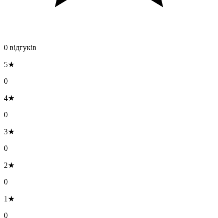
0 відгуків
5★
0
4★
0
3★
0
2★
0
1★
0