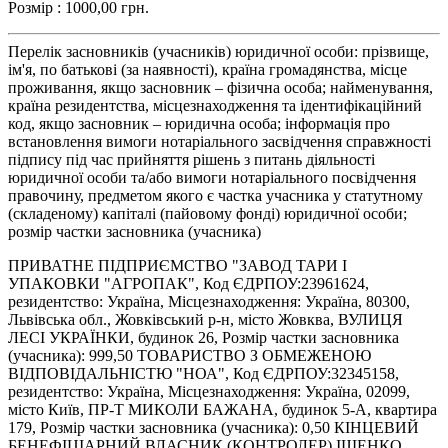
Розмір : 1000,00 грн.
Перелік засновників (учасників) юридичної особи: прізвище,
ім'я, по батькові (за наявності), країна громадянства, місце
проживання, якщо засновник – фізична особа; найменування,
країна резидентства, місцезнаходження та ідентифікаційний
код, якщо засновник – юридична особа; інформація про
встановлення вимоги нотаріального засвідчення справжності
підпису під час прийняття рішень з питань діяльності
юридичної особи та/або вимоги нотаріального посвідчення
правочину, предметом якого є частка учасника у статутному
(складеному) капіталі (пайовому фонді) юридичної особи;
розмір частки засновника (учасника)
ПРИВАТНЕ ПІДПРИЄМСТВО "ЗАВОД ТАРИ І
УПАКОВКИ "АГРОПАК", Код ЄДРПОУ:23961624,
резидентство: Україна, Місцезнаходження: Україна, 80300,
Львівська обл., Жовківський р-н, місто Жовква, ВУЛИЦЯ
ЛЕСІ УКРАЇНКИ, будинок 26, Розмір частки засновника
(учасника): 999,50 ТОВАРИСТВО З ОБМЕЖЕНОЮ
ВІДПОВІДАЛЬНІСТЮ "НОА", Код ЄДРПОУ:32345158,
резидентство: Україна, Місцезнаходження: Україна, 02099,
місто Київ, ПР-Т МИКОЛИ БАЖАНА, будинок 5-А, квартира
179, Розмір частки засновника (учасника): 0,50 КІНЦЕВИЙ
БЕНЕФІЦІАРНИЙ ВЛАСНИК (КОНТРОЛЕР) ІЩЕНКО