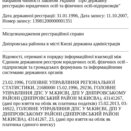
набрання чинності Законом України "Про державну
реєстрацію юридичних осіб та фізичних осіб-підприємців"
Дата державної реєстрації: 31.01.1996, Дата запису: 11.10.2007,
Номер запису: 13981200000001351
Місцезнаходження реєстраційної справи
Дніпровська районна в місті Києві державна адміністрація
Відомості, отримані в порядку інформаційної взаємодії між
Єдиним державним реєстром юридичних осіб, фізичних осіб -
підприємців та громадських формувань та інформаційними
системами державних органів
23.02.1996, ГОЛОВНЕ УПРАВЛІННЯ РЕГІОНАЛЬНОЇ
СТАТИСТИКИ, 21680000 15.02.1996, 29236, ГОЛОВНЕ
УПРАВЛІННЯ ДПС У М.КИЄВІ, ДПІ У ДНІПРОВСЬКОМУ
РАЙОНІ (ДНІПРОВСЬКИЙ РАЙОН М.КИЄВА), 43141267,
(дані про взяття на облік як платника податків) 15.02.2013, 03-
16922, ГОЛОВНЕ УПРАВЛІННЯ ДПС У М.КИЄВІ, ДПІ У
ДНІПРОВСЬКОМУ РАЙОНІ (ДНІПРОВСЬКИЙ РАЙОН
М.КИЄВА), 43141267, 23, (дані про взяття на облік як
платника єдиного внеску)