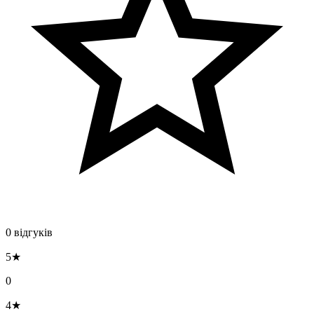
0 відгуків
5★
0
4★