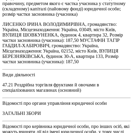
правочину, предметом якого є частка учасника у статутному
(складеному) капіталі (пайовому фонді) юридичної особи;
розмір частки засновника (учасника)
ЛИСЕНКО ІРИНА ВОЛОДИМИРІВНА, громадянство:
Україна, Місцезнаходження: Україна, 03049, місто Київ,
ВУЛИЦЯ ШОВКУНЕНКА, будинок 4, квартира 32, Розмір
частки засновника (учасника): 187,50 МУСТАФІН ТАГІР
ГАБДИЛ-ХАБІРОВИЧ, громадянство: Україна,
Місцезнаходження: Україна, 02152, місто Київ, ВУЛИЦЯ
БЕРЕЗНЯКІВСЬКА, будинок 30-А, квартира 133, Розмір
частки засновника (учасника): 187,50
Види діяльності
47.21 Роздрібна торгівля фруктами й овочами в
спеціалізованих магазинах (основний)
Відомості про органи управління юридичної особи
ЗАГАЛЬНІ ЗБОРИ
Відомості про керівника юридичної особи, про інших осіб, які
можуть вчиняти дії від імені юридичної особи, у тому числі